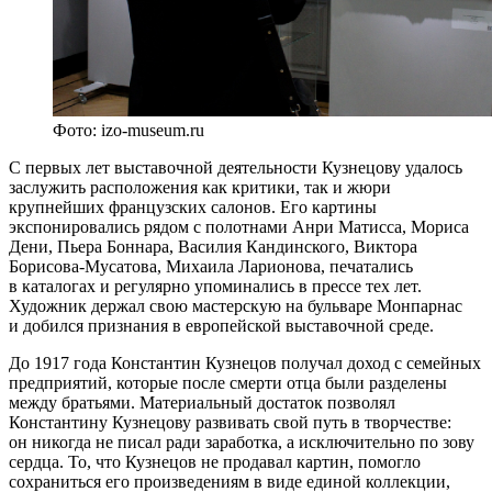
Фото: izo-museum.ru
С первых лет выставочной деятельности Кузнецову удалось
заслужить расположения как критики, так и жюри
крупнейших французских салонов. Его картины
экспонировались рядом с полотнами Анри Матисса, Мориса
Дени, Пьера Боннара, Василия Кандинского, Виктора
Борисова-Мусатова, Михаила Ларионова, печатались
в каталогах и регулярно упоминались в прессе тех лет.
Художник держал свою мастерскую на бульваре Монпарнас
и добился признания в европейской выставочной среде.
До 1917 года Константин Кузнецов получал доход с семейных
предприятий, которые после смерти отца были разделены
между братьями. Материальный достаток позволял
Константину Кузнецову развивать свой путь в творчестве:
он никогда не писал ради заработка, а исключительно по зову
сердца. То, что Кузнецов не продавал картин, помогло
сохраниться его произведениям в виде единой коллекции,