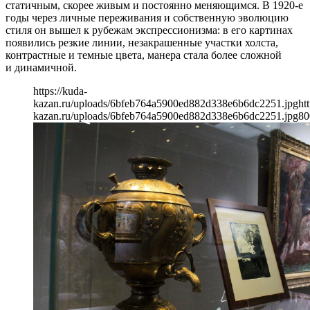
статичным, скорее живым и постоянно меняющимся. В 1920-е
годы через личные переживания и собственную эволюцию
стиля он вышел к рубежам экспрессионизма: в его картинах
появились резкие линии, незакрашенные участки холста,
контрастные и темные цвета, манера стала более сложной
и динамичной.
https://kuda-
kazan.ru/uploads/6bfeb764a5900ed882d338e6b6dc2251.jpg
ht
kazan.ru/uploads/6bfeb764a5900ed882d338e6b6dc2251.jpg
80