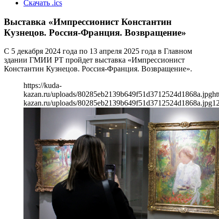
Скачать .ics
Выставка «Импрессионист Константин
Кузнецов. Россия-Франция. Возвращение»
С 5 декабря 2024 года по 13 апреля 2025 года в Главном
здании ГМИИ РТ пройдет выставка «Импрессионист
Константин Кузнецов. Россия-Франция. Возвращение».
https://kuda-
kazan.ru/uploads/80285eb2139b649f51d3712524d1868a.jpg
ht
kazan.ru/uploads/80285eb2139b649f51d3712524d1868a.jpg
1