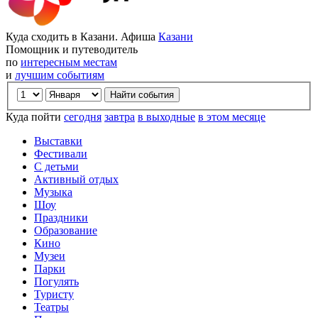
Куда сходить в Казани. Афиша
Казани
Помощник и путеводитель
по
интересным местам
и
лучшим событиям
Куда пойти
сегодня
завтра
в выходные
в этом месяце
Выставки
Фестивали
С детьми
Активный отдых
Музыка
Шоу
Праздники
Образование
Кино
Музеи
Парки
Погулять
Туристу
Театры