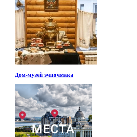
Дом-музей эчпочмака