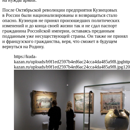
на нужды армии.
После Октябрьской революции предприятия Кузнецовых
в России были национализированы и возвращаться стало
опасно. Кузнецов не принял произошедших политических
изменений и до конца своей жизни так и не сдал паспорт
гражданина Российской империи, оставаясь преданным
подданным уже несуществующей страны. Он также не принял
и французского гражданства, веря, что сможет в будущем
вернуться на Родину.
https://kuda-
kazan.ru/uploads/b9f1ed2597b4ed6ac24cca4da485a9f8.jpg
http
kazan.ru/uploads/b9f1ed2597b4ed6ac24cca4da485a9f8.jpg
120