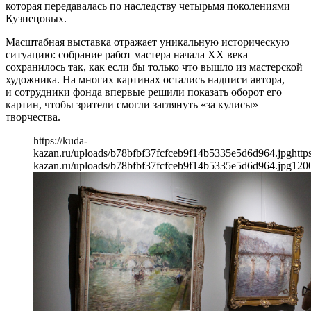
которая передавалась по наследству четырьмя поколениями
Кузнецовых.
Масштабная выставка отражает уникальную историческую
ситуацию: собрание работ мастера начала XX века
сохранилось так, как если бы только что вышло из мастерской
художника. На многих картинах остались надписи автора,
и сотрудники фонда впервые решили показать оборот его
картин, чтобы зрители смогли заглянуть «за кулисы»
творчества.
https://kuda-
kazan.ru/uploads/b78bfbf37fcfceb9f14b5335e5d6d964.jpg
http
kazan.ru/uploads/b78bfbf37fcfceb9f14b5335e5d6d964.jpg
120