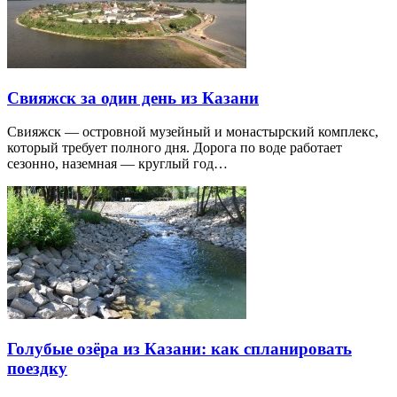
Свияжск за один день из Казани
Свияжск — островной музейный и монастырский комплекс,
который требует полного дня. Дорога по воде работает
сезонно, наземная — круглый год…
Голубые озёра из Казани: как спланировать
поездку