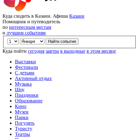
Куда сходить в Казани. Афиша
Казани
Помощник и путеводитель
по
интересным местам
и
лучшим событиям
Куда пойти
сегодня
завтра
в выходные
в этом месяце
Выставки
Фестивали
С детьми
Активный отдых
Музыка
Шоу
Праздники
Образование
Кино
Музеи
Парки
Погулять
Туристу
Театры