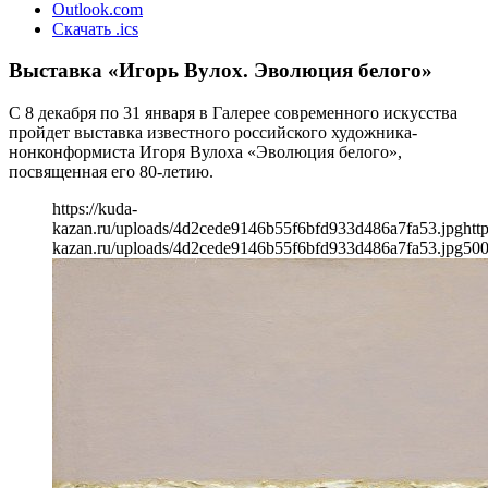
Outlook.com
Скачать .ics
Выставка «Игорь Вулох. Эволюция белого»
С 8 декабря по 31 января в Галерее современного искусства
пройдет выставка известного российского художника-
нонконформиста Игоря Вулоха «Эволюция белого»,
посвященная его 80-летию.
https://kuda-
kazan.ru/uploads/4d2cede9146b55f6bfd933d486a7fa53.jpg
htt
kazan.ru/uploads/4d2cede9146b55f6bfd933d486a7fa53.jpg
50