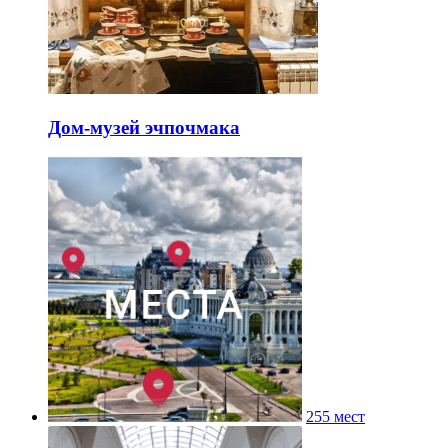
Дом-музей эчпочмака
255 мест