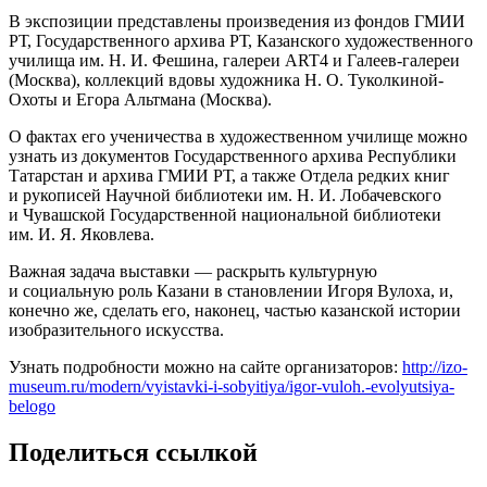
В экспозиции представлены произведения из фондов ГМИИ
РТ, Государственного архива РТ, Казанского художественного
училища им. Н. И. Фешина, галереи ART4 и Галеев-галереи
(Москва), коллекций вдовы художника Н. О. Туколкиной-
Охоты и Егора Альтмана (Москва).
О фактах его ученичества в художественном училище можно
узнать из документов Государственного архива Республики
Татарстан и архива ГМИИ РТ, а также Отдела редких книг
и рукописей Научной библиотеки им. Н. И. Лобачевского
и Чувашской Государственной национальной библиотеки
им. И. Я. Яковлева.
Важная задача выставки — раскрыть культурную
и социальную роль Казани в становлении Игоря Вулоха, и,
конечно же, сделать его, наконец, частью казанской истории
изобразительного искусства.
Узнать подробности можно на сайте организаторов:
http://izo-
museum.ru/modern/vyistavki-i-sobyitiya/igor-vuloh.-evolyutsiya-
belogo
Поделиться ссылкой