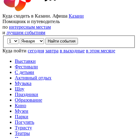
Куда сходить в Казани. Афиша
Казани
Помощник и путеводитель
по
интересным местам
и
лучшим событиям
Куда пойти
сегодня
завтра
в выходные
в этом месяце
Выставки
Фестивали
С детьми
Активный отдых
Музыка
Шоу
Праздники
Образование
Кино
Музеи
Парки
Погулять
Туристу
Театры