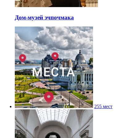
Дом-музей эчпочмака
255 мест