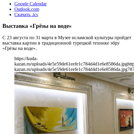
Google Calendar
Outlook.com
Скачать .ics
Выставка «Грёзы на воде»
С 23 августа по 31 марта в Музее исламской культуры пройдет
выставка картин в традиционной турецкой технике эбру
«Грёзы на воде».
https://kuda-
kazan.ru/uploads/4e5e59de61eefe1c784d4d1e6e8586da.jpg
htt
kazan.ru/uploads/4e5e59de61eefe1c784d4d1e6e8586da.jpg
78