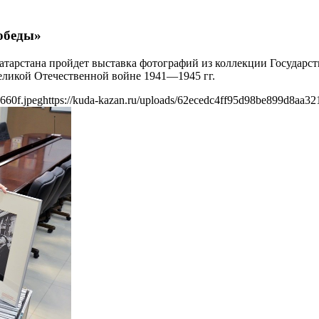
обеды»
и Татарстана пройдет выставка фотографий из коллекции Госуд
еликой Отечественной войне 1941—1945 гг.
660f.jpeg
https://kuda-kazan.ru/uploads/62ecedc4ff95d98be899d8aa32