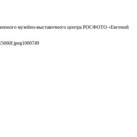
арственного музейно-выставочного центра РОСФОТО «Евгений
15660f.jpeg
1000
749