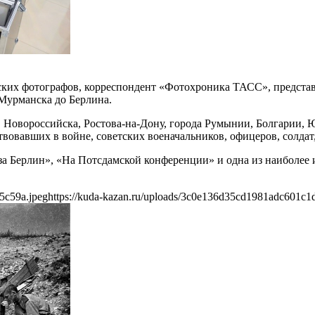
ских фотографов, корреспондент «Фотохроника ТАСС», предст
 Мурманска до Берлина.
ы, Новороссийска, Ростова-на-Дону, города Румынии, Болгарии,
твовавших в войне, советских военачальников, офицеров, солдат,
 за Берлин», «На Потсдамской конференции» и одна из наиболе
5c59a.jpeg
https://kuda-kazan.ru/uploads/3c0e136d35cd1981adc601c1