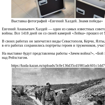
Выставка фотографий «Евгений Халдей. Знамя победы»
Евгений Ананьевич Халдей — один из самых известных совет
войны. Все 1418 дней он со своей камерой «Лейка» прошел от
В своих работах он запечатлел виды Севастополя, Керчи, Ялт
в его работах сохранились портреты героев и тружеников, учас
На выставке будут представлены работы «Зачем война?», «Бой
над Рейхстагом.
https://kuda-kazan.ru/uploads/3c0e136d35cd1981adc601c1dd7