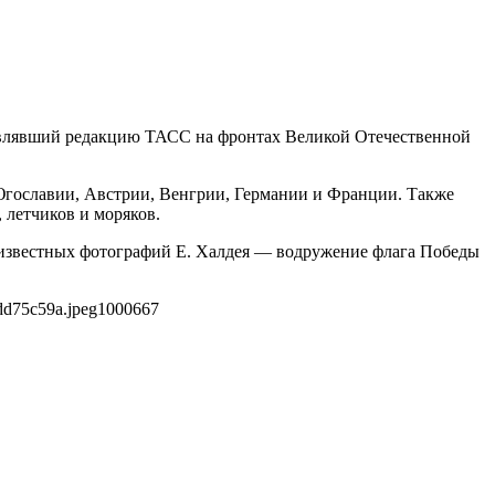
авлявший редакцию ТАСС на фронтах Великой Отечественной
 Югославии, Австрии, Венгрии, Германии и Франции. Также
 летчиков и моряков.
е известных фотографий Е. Халдея — водружение флага Победы
dd75c59a.jpeg
1000
667