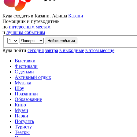
Куда сходить в Казани. Афиша
Казани
Помощник и путеводитель
по
интересным местам
и
лучшим событиям
Куда пойти
сегодня
завтра
в выходные
в этом месяце
Выставки
Фестивали
С детьми
Активный отдых
Музыка
Шоу
Праздники
Образование
Кино
Музеи
Парки
Погулять
Туристу
Театры