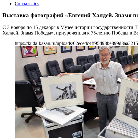
Скачать .ics
Выставка фотографий «Евгений Халдей. Знамя п
С 3 ноября по 15 декабря в Музее истории государственност
Халдей. Знамя Победы», приуроченная к 75-летию Победы в В
https://kuda-kazan.ru/uploads/62ecedc4ff95d98be899d8aa3215