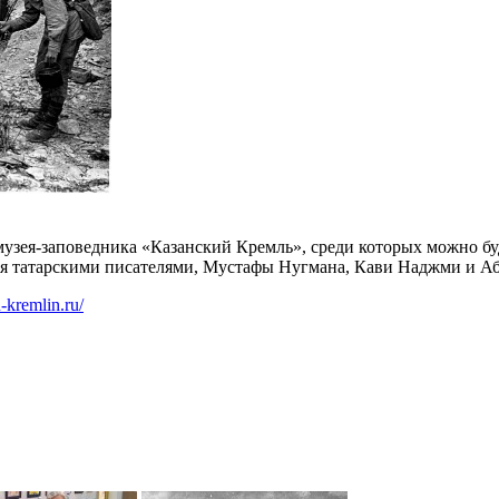
зея-заповедника «Казанский Кремль», среди которых можно буд
я татарскими писателями, Мустафы Нугмана, Кави Наджми и А
n-kremlin.ru/