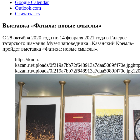
Google Calendar
Outlook.com
Скачать .ics
Выставка «Фатиха: новые смыслы»
С 28 октября 2020 года по 14 февраля 2021 года в Галерее
татарского шамаиля Музея-заповедника «Казанский Кремль»
пройдет выставка «Фатиха: новые смыслы».
https://kuda-
kazan.ru/uploads/0f219a7bb72f648913a7daa5089f470e.jpg
htt
kazan.ru/uploads/0f219a7bb72f648913a7daa5089f470e.jpg
12