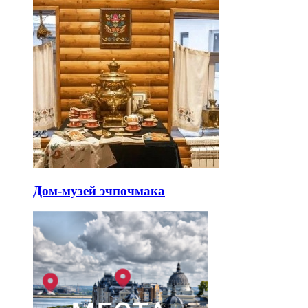
Дом-музей эчпочмака