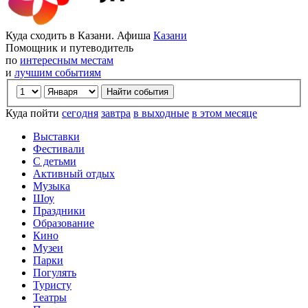
Куда сходить в Казани. Афиша
Казани
Помощник и путеводитель
по
интересным местам
и
лучшим событиям
Куда пойти
сегодня
завтра
в выходные
в этом месяце
Выставки
Фестивали
С детьми
Активный отдых
Музыка
Шоу
Праздники
Образование
Кино
Музеи
Парки
Погулять
Туристу
Театры