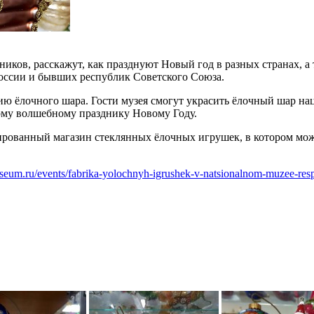
ников, расскажут, как празднуют Новый год в разных странах, 
ссии и бывших республик Советского Союза.
анию ёлочного шара. Гости музея смогут украсить ёлочный шар 
ому волшебному празднику Новому Году.
ированный магазин стеклянных ёлочных игрушек, в котором мож
useum.ru/events/fabrika-yolochnyh-igrushek-v-natsionalnom-muzee-respu