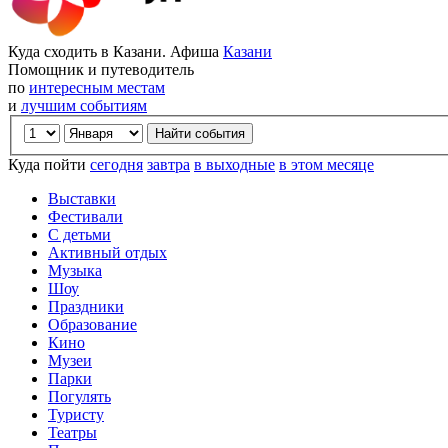
Куда сходить в Казани. Афиша
Казани
Помощник и путеводитель
по
интересным местам
и
лучшим событиям
Куда пойти
сегодня
завтра
в выходные
в этом месяце
Выставки
Фестивали
С детьми
Активный отдых
Музыка
Шоу
Праздники
Образование
Кино
Музеи
Парки
Погулять
Туристу
Театры