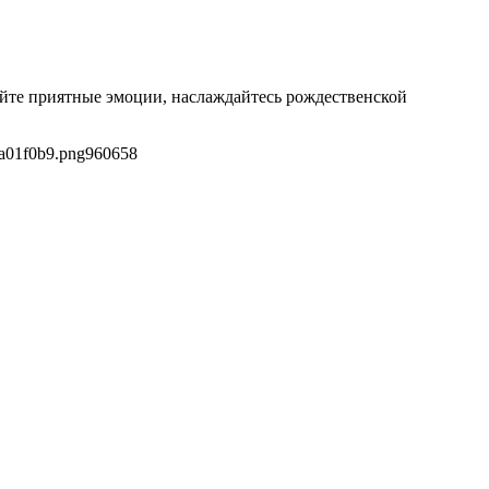
айте приятные эмоции, наслаждайтесь рождественской
8a01f0b9.png
960
658