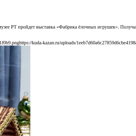
м музее РТ пройдет выставка «Фабрика ёлочных игрушек». Получ
1f0b9.png
https://kuda-kazan.ru/uploads/1eeb7d60a6c27859d6cbe419