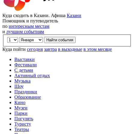
Куда сходить в Казани. Афиша
Казани
Помощник и путеводитель
по
интересным местам
и
лучшим событиям
Куда пойти
сегодня
завтра
в выходные
в этом месяце
Выставки
Фестивали
С детьми
Активный отдых
Музыка
Шоу
Праздники
Образование
Кино
Музеи
Парки
Погулять
Туристу
Театры