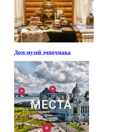
Дом-музей эчпочмака