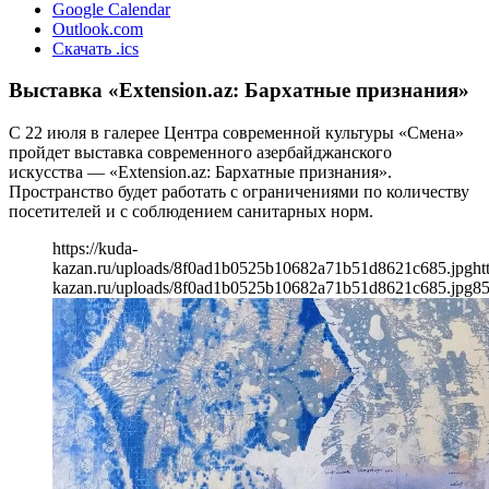
Google Calendar
Outlook.com
Скачать .ics
Выставка «Extension.az: Бархатные признания»
С 22 июля в галерее Центра современной культуры «Смена»
пройдет выставка современного азербайджанского
искусства — «Extension.az: Бархатные признания».
Пространство будет работать с ограничениями по количеству
посетителей и с соблюдением санитарных норм.
https://kuda-
kazan.ru/uploads/8f0ad1b0525b10682a71b51d8621c685.jpg
ht
kazan.ru/uploads/8f0ad1b0525b10682a71b51d8621c685.jpg
8