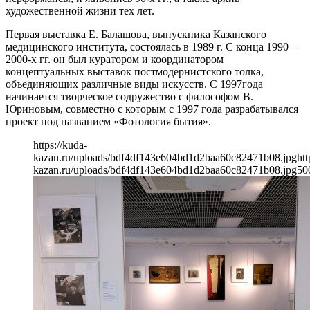
художественной жизни тех лет.
Первая выставка Е. Балашова, выпускника Казанского
медицинского института, состоялась в 1989 г. С конца 1990–
2000-х гг. он был куратором и координатором
концептуальных выставок постмодернистского толка,
объединяющих различные виды искусств. С 1997года
начинается творческое содружество с философом В.
Юриновым, совместно с которым с 1997 года разрабатывался
проект под названием «Фотология бытия».
https://kuda-
kazan.ru/uploads/bdf4df143e604bd1d2baa60c82471b08.jpg
htt
kazan.ru/uploads/bdf4df143e604bd1d2baa60c82471b08.jpg
50