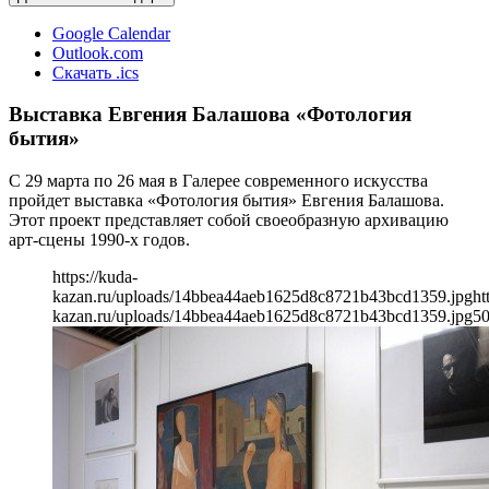
Google Calendar
Outlook.com
Скачать .ics
Выставка Евгения Балашова «Фотология
бытия»
С 29 марта по 26 мая в Галерее современного искусства
пройдет выставка «Фотология бытия» Евгения Балашова.
Этот проект представляет собой своеобразную архивацию
арт-сцены 1990-х годов.
https://kuda-
kazan.ru/uploads/14bbea44aeb1625d8c8721b43bcd1359.jpg
ht
kazan.ru/uploads/14bbea44aeb1625d8c8721b43bcd1359.jpg
5