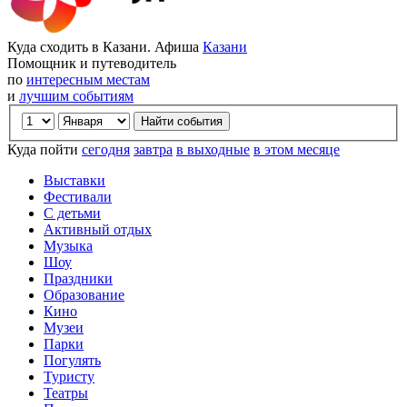
Куда сходить в Казани. Афиша
Казани
Помощник и путеводитель
по
интересным местам
и
лучшим событиям
Куда пойти
сегодня
завтра
в выходные
в этом месяце
Выставки
Фестивали
С детьми
Активный отдых
Музыка
Шоу
Праздники
Образование
Кино
Музеи
Парки
Погулять
Туристу
Театры