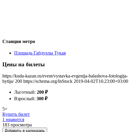
Станция метро
Площадь Габдуллы Тукая
Цены на билеты
https://kuda-kazan.ru/event/vystavka-evgenija-balashova-fotologija-
bytija/
200
https://schema.org/InStock
2019-04-02T16:23:00+03:00
Льготный:
200
₽
Взрослый:
300
₽
5+
Купить билет
1 нравится
183
просмотра
Добавить в календарь