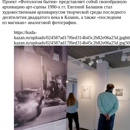
Проект «Фотология бытия» представляет собой своеобразную
архивацию арт-сцены 1990-х гг. Евгений Балашов стал
художественным архивариусом творческой среды последнего
десятилетия двадцатого века в Казани, а также «последним
из магикан» аналоговой фотографии.
https://kuda-
kazan.ru/uploads/024587ad17f6ed314b45c2b82e06a25d.jpg
ht
kazan.ru/uploads/024587ad17f6ed314b45c2b82e06a25d.jpg
50