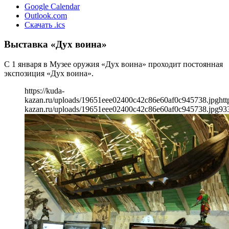
Google Calendar
Outlook.com
Скачать .ics
Выставка «Дух воина»
С 1 января в Музее оружия «Дух воина» проходит постоянная
экспозиция «Дух воина».
https://kuda-
kazan.ru/uploads/19651eee02400c42c86e60af0c945738.jpg
htt
kazan.ru/uploads/19651eee02400c42c86e60af0c945738.jpg
93