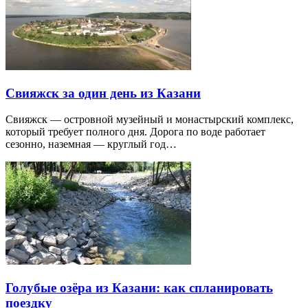
Свияжск за один день из Казани
Свияжск — островной музейный и монастырский комплекс,
который требует полного дня. Дорога по воде работает
сезонно, наземная — круглый год…
Голубые озёра из Казани: как спланировать
поездку