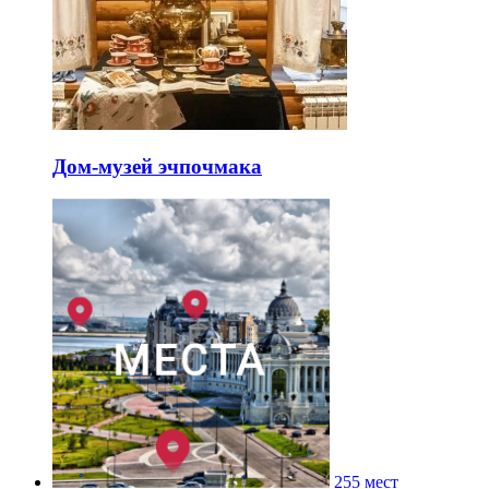
Дом-музей эчпочмака
255 мест