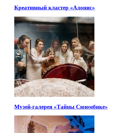
Креативный кластер «Адонис»
Музей-галерея «Тайны Сююмбике»