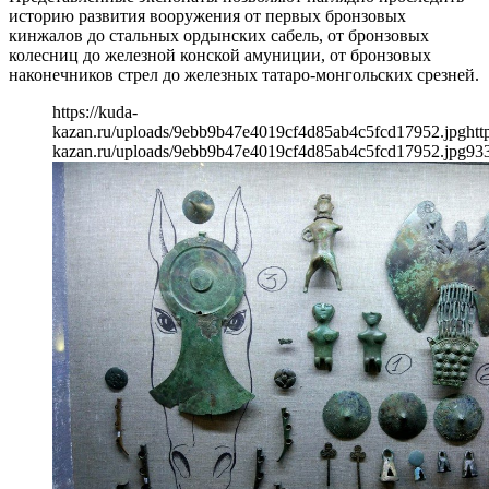
историю развития вооружения от первых бронзовых
кинжалов до стальных ордынских сабель, от бронзовых
колесниц до железной конской амуниции, от бронзовых
наконечников стрел до железных татаро-монгольских срезней.
https://kuda-
kazan.ru/uploads/9ebb9b47e4019cf4d85ab4c5fcd17952.jpg
htt
kazan.ru/uploads/9ebb9b47e4019cf4d85ab4c5fcd17952.jpg
93