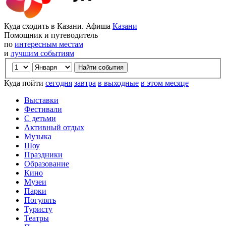
Куда сходить в Казани. Афиша
Казани
Помощник и путеводитель
по
интересным местам
и
лучшим событиям
Куда пойти
сегодня
завтра
в выходные
в этом месяце
Выставки
Фестивали
С детьми
Активный отдых
Музыка
Шоу
Праздники
Образование
Кино
Музеи
Парки
Погулять
Туристу
Театры