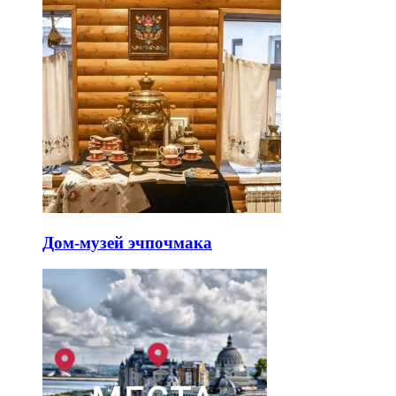
Дом-музей эчпочмака