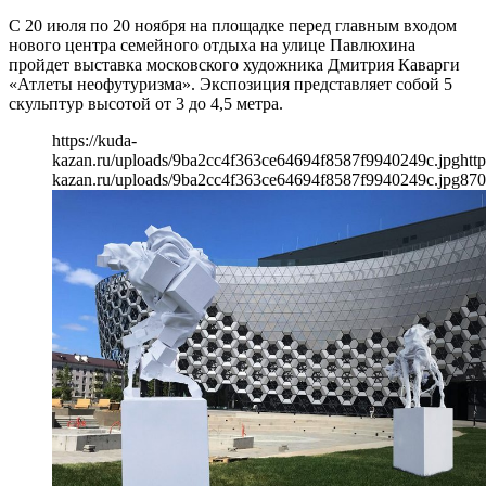
С 20 июля по 20 ноября на площадке перед главным входом
нового центра семейного отдыха на улице Павлюхина
пройдет выставка московского художника Дмитрия Каварги
«Атлеты неофутуризма». Экспозиция представляет собой 5
скульптур высотой от 3 до 4,5 метра.
https://kuda-
kazan.ru/uploads/9ba2cc4f363ce64694f8587f9940249c.jpg
http
kazan.ru/uploads/9ba2cc4f363ce64694f8587f9940249c.jpg
870