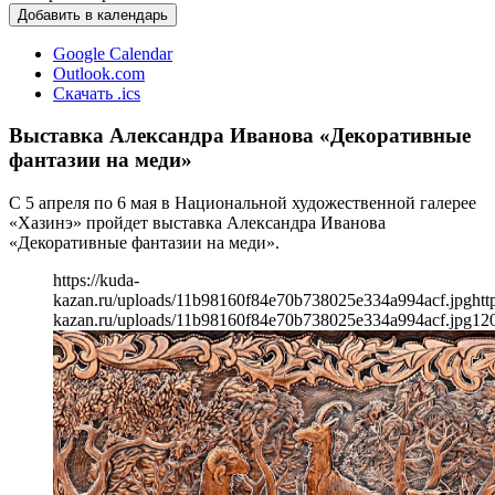
Добавить в календарь
Google Calendar
Outlook.com
Скачать .ics
Выставка Александра Иванова «Декоративные
фантазии на меди»
С 5 апреля по 6 мая в Национальной художественной галерее
«Хазинэ» пройдет выставка Александра Иванова
«Декоративные фантазии на меди».
https://kuda-
kazan.ru/uploads/11b98160f84e70b738025e334a994acf.jpg
htt
kazan.ru/uploads/11b98160f84e70b738025e334a994acf.jpg
12