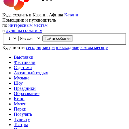
Куда сходить в Казани. Афиша
Казани
Помощник и путеводитель
по
интересным местам
и
лучшим событиям
Куда пойти
сегодня
завтра
в выходные
в этом месяце
Выставки
Фестивали
С детьми
Активный отдых
Музыка
Шоу
Праздники
Образование
Кино
Музеи
Парки
Погулять
Туристу
Театры