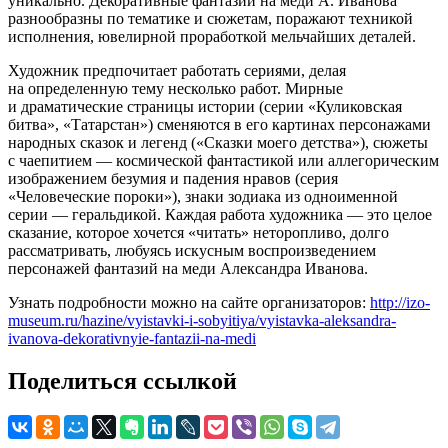
уникально. Декоративные фантазии на меди А. Иванова
разнообразны по тематике и сюжетам, поражают техникой
исполнения, ювелирной проработкой мельчайших деталей.
Художник предпочитает работать сериями, делая
на определенную тему несколько работ. Мирные
и драматические страницы истории (серии «Куликовская
битва», «Татарстан») сменяются в его картинах персонажами
народных сказок и легенд («Сказки моего детства»), сюжеты
с чаепитием — космической фантастикой или аллегорическим
изображением безумия и падения нравов (серия
«Человеческие пороки»), знаки зодиака из одноименной
серии — геральдикой. Каждая работа художника — это целое
сказание, которое хочется «читать» неторопливо, долго
рассматривать, любуясь искусным воспроизведением
персонажей фантазий на меди Александра Иванова.
Узнать подробности можно на сайте организаторов:
http://izo-
museum.ru/hazine/vyistavki-i-sobyitiya/vyistavka-aleksandra-
ivanova-dekorativnyie-fantazii-na-medi
Поделиться ссылкой