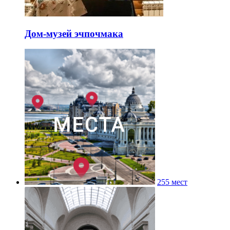
Дом-музей эчпочмака
255 мест