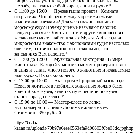
вопросы, получат в подарок красочный календарь.
Не забудьте взять с собой карандаш или ручку.*
С 11:00 до 15:00 — Презентация проекта «Комната
открытий». Что общего между морскими ежами
и морскими звездами? Для чего нужны щипчики
морскому ежу? Почему ученые называют бабочек
чешуекрылыми? Ответы на эти и другие вопросы все
желающие смогут найти в залах Музея. А благодаря
микроскопам знакомство с экспонатами будет настолько
близким, а ответы настолько наглядными, что
запомнятся Вам надолго.*
С 11:00 до 12:00 — Музыкальная викторина «В мире
животных». Каждый участник сможет проверить свои
знания и узнать много нового о животных и издаваемых
ими звуках. Вход свободный.
С 13:00 до 16:00 — Аквагрим «Природный маскарад».
Перевоплотиться в любимых животных можно будет
в вестибюле музея, ведь так путешествие по музею
станет гораздо веселее.*
С 15:00 до 16:00 — Мастер-класс по лепке
из полимерной глины «Любимые животные».
Стоимость: 350 рублей.
https://kuda-
kazan.ru/uploads/70b97a6eee6563efa9d08603f0be08dc.jpg
htt