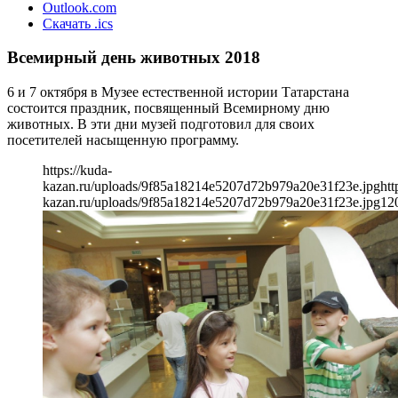
Outlook.com
Скачать .ics
Всемирный день животных 2018
6 и 7 октября в Музее естественной истории Татарстана
состоится праздник, посвященный Всемирному дню
животных. В эти дни музей подготовил для своих
посетителей насыщенную программу.
https://kuda-
kazan.ru/uploads/9f85a18214e5207d72b979a20e31f23e.jpg
htt
kazan.ru/uploads/9f85a18214e5207d72b979a20e31f23e.jpg
12