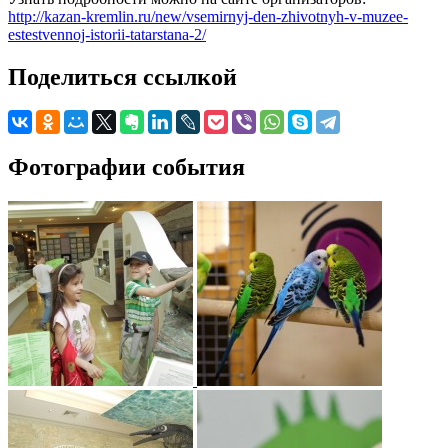
http://kazan-kremlin.ru/new/vsemirnyj-den-zhivotnyh-v-muzee-
estestvennoj-istorii-tatarstana-2/
Поделиться ссылкой
Фотографии события