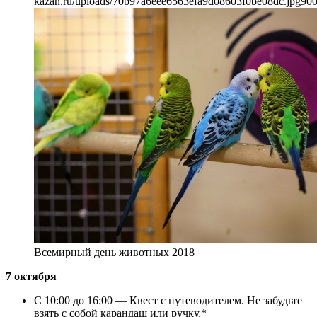
kazan.ru/uploads/70b97a6eee6563efa9d08603f0be08dc.jpg
90
Всемирный день животных 2018
7 октября
С 10:00 до 16:00 — Квест с путеводителем. Не забудьте
взять с собой карандаш или ручку.*