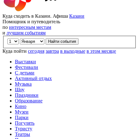
Куда сходить в Казани. Афиша
Казани
Помощник и путеводитель
по
интересным местам
и
лучшим событиям
Куда пойти
сегодня
завтра
в выходные
в этом месяце
Выставки
Фестивали
С детьми
Активный отдых
Музыка
Шоу
Праздники
Образование
Кино
Музеи
Парки
Погулять
Туристу
Театры