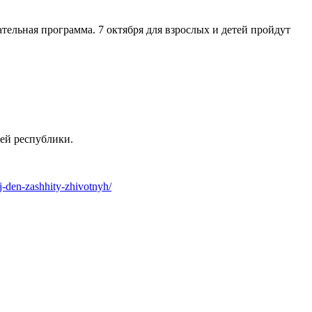
ельная программа. 7 октября для взрослых и детей пройдут
ей республики.
j-den-zashhity-zhivotnyh/