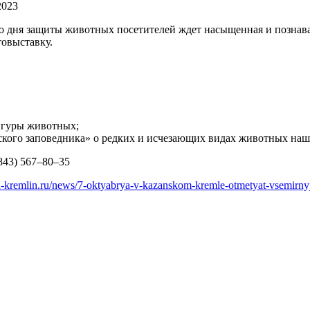
2023
о дня защиты животных посетителей ждет насыщенная и познават
товыставку.
фигуры животных;
ого заповедника» о редких и исчезающих видах животных наш
843) 567–80–35
an-kremlin.ru/news/7-oktyabrya-v-kazanskom-kremle-otmetyat-vsemirny