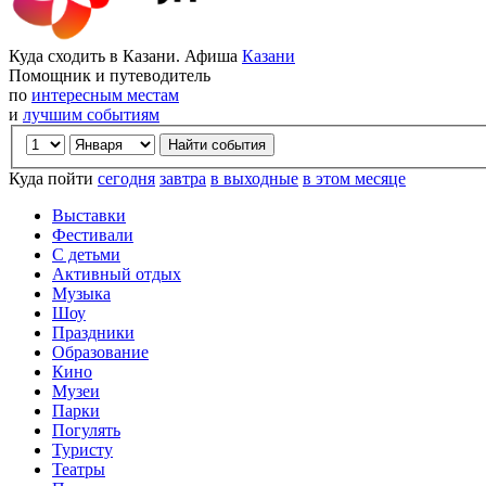
Куда сходить в Казани. Афиша
Казани
Помощник и путеводитель
по
интересным местам
и
лучшим событиям
Куда пойти
сегодня
завтра
в выходные
в этом месяце
Выставки
Фестивали
С детьми
Активный отдых
Музыка
Шоу
Праздники
Образование
Кино
Музеи
Парки
Погулять
Туристу
Театры