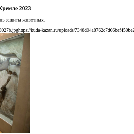
Кремле 2023
ень защиты животных.
8027b.jpg
https://kuda-kazan.ru/uploads/7348d04a8762c7d06bef450be