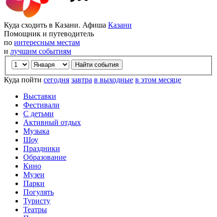
Куда сходить в Казани. Афиша
Казани
Помощник и путеводитель
по
интересным местам
и
лучшим событиям
Куда пойти
сегодня
завтра
в выходные
в этом месяце
Выставки
Фестивали
С детьми
Активный отдых
Музыка
Шоу
Праздники
Образование
Кино
Музеи
Парки
Погулять
Туристу
Театры