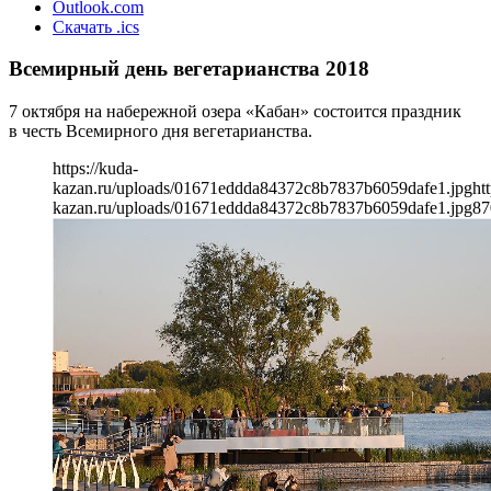
Outlook.com
Скачать .ics
Всемирный день вегетарианства 2018
7 октября на набережной озера «Кабан» состоится праздник
в честь Всемирного дня вегетарианства.
https://kuda-
kazan.ru/uploads/01671eddda84372c8b7837b6059dafe1.jpg
ht
kazan.ru/uploads/01671eddda84372c8b7837b6059dafe1.jpg
87