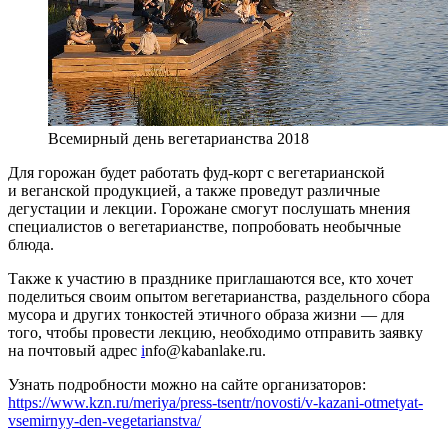
Всемирный день вегетарианства 2018
Для горожан будет работать фуд-корт с вегетарианской
и веганской продукцией, а также проведут различные
дегустации и лекции. Горожане смогут послушать мнения
специалистов о вегетарианстве, попробовать необычные
блюда.
Также к участию в празднике приглашаются все, кто хочет
поделиться своим опытом вегетарианства, раздельного сбора
мусора и других тонкостей этичного образа жизни — для
того, чтобы провести лекцию, необходимо отправить заявку
на почтовый адрес
i
nfo@kabanlake.ru.
Узнать подробности можно на сайте организаторов:
https://www.kzn.ru/meriya/press-tsentr/novosti/v-kazani-otmetyat-
vsemirnyy-den-vegetarianstva/