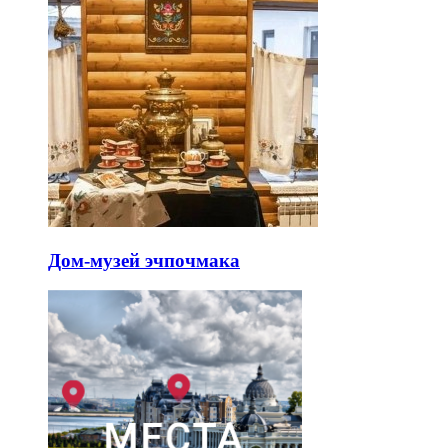
Дом-музей эчпочмака