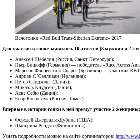
Велогонки «Red Bull Trans-Siberian Extreme» 2017
Для участия в гонке заявились 10 атлетов (8 мужчин и 2 же
Алексей Щебелин (Россия, Санкт-Петербург);
Пьер Бишофф (Германия) — победитель «Race Across Ame
Марсело Флорентино Соарес (Бразилия) — участник RB
Адриан О`Салливан (Ирландия);
Петер Сандхольт (Дания);
Микаэль Кнудсен (Дания);
Аске Сёбю (Дания);
Егор Ковальчук (Россия, Томск).
Впервые в истории гонки в ней примут участие 2 женщины
Ферсдей Джервальс-Дубина (США);
Шангрила Рендон (Филиппины).
Узнать подробности можно на сайте организаторов:
http://www.