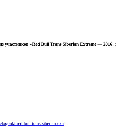
з участников «Red Bull Trans Siberian Extreme — 2016»:
ogonki-red-bull-trans-siberian-extr