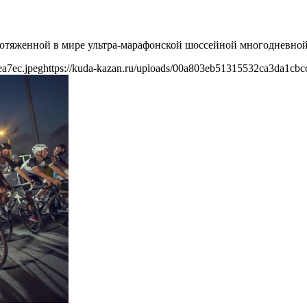
ротяженной в мире ультра-марафонской шоссейной многодневной в
ea7ec.jpeg
https://kuda-kazan.ru/uploads/00a803eb51315532ca3da1cbc