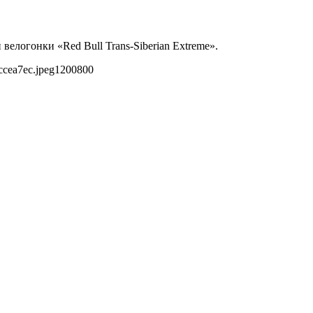
елогонки «Red Bull Trans-Siberian Extreme».
ccea7ec.jpeg
1200
800