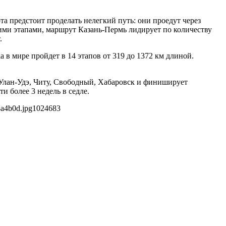
 предстоит проделать нелегкий путь: они проедут через
щими этапами, маршрут Казань-Пермь лидирует по количеству
.
в мире пройдет в 14 этапов от 319 до 1372 км длиной.
 Улан-Удэ, Читу, Свободный, Хабаровск и финиширует
и более 3 недель в седле.
8a4b0d.jpg
1024
683