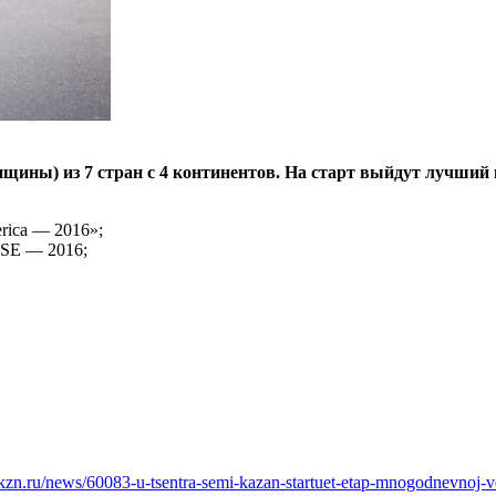
нщины) из 7 стран с 4 континентов. На старт выйдут лучший и
rica — 2016»;
TSE — 2016;
:
kzn.ru/news/60083-u-tsentra-semi-kazan-startuet-etap-mnogodnevnoj-vel