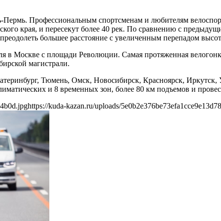
-Пермь. Профессиональным спортсменам и любителям велоспорта
ского края, и пересекут более 40 рек. По сравнению с предыду
 преодолеть большее расстояние с увеличенным перепадом высот
ля в Москве c площади Революции. Самая протяженная велогонка 
бирской магистрали.
атеринбург, Тюмень, Омск, Новосибирск, Красноярск, Иркутск,
лиматических и 8 временных зон, более 80 км подъемов и провест
a4b0d.jpg
https://kuda-kazan.ru/uploads/5e0b2e376be73efa1cce9e13d7