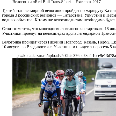
Велогонки «Red Bull Trans-Siberian Extreme» 2017
Третий этап всемирной велогонки пройдет по маршруту Казань
города 3 российских регионов — Татарстана, Удмуртии и Перм
водных объектов. К тому же велосипедистам необходимо будет
Стоит отметить, что многодневная велогонка стартовала 18 ию
Участники проедут на велосипедах вдоль легендарной Трансси
Велогонка пройдет через Нижний Новгород, Казань, Пермь, Ек
10 августа во Владивостоке. Участникам придется пересечь 5 к
https://kuda-kazan.ru/uploads/5e0b2e376be73efa1cce9e13d78