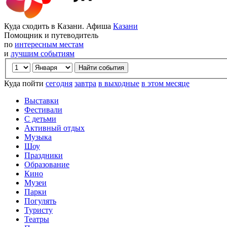
Куда сходить в Казани. Афиша
Казани
Помощник и путеводитель
по
интересным местам
и
лучшим событиям
Куда пойти
сегодня
завтра
в выходные
в этом месяце
Выставки
Фестивали
С детьми
Активный отдых
Музыка
Шоу
Праздники
Образование
Кино
Музеи
Парки
Погулять
Туристу
Театры