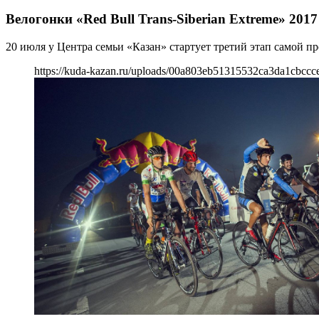
Велогонки «Red Bull Trans-Siberian Extreme» 2017
20 июля у Центра семьи «Казан» стартует третий этап самой п
https://kuda-kazan.ru/uploads/00a803eb51315532ca3da1cbccc