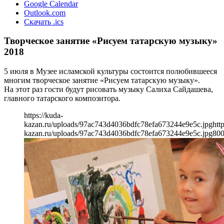
Google Calendar
Outlook.com
Скачать .ics
Творческое занятие «Рисуем татарскую музыку»
2018
5 июля в Музее исламской культуры состоится полюбившееся
многим творческое занятие «Рисуем татарскую музыку».
На этот раз гости будут рисовать музыку Салиха Сайдашева,
главного татарского композитора.
https://kuda-
kazan.ru/uploads/97ac743d4036bdfc78efa673244e9e5c.jpg
htt
kazan.ru/uploads/97ac743d4036bdfc78efa673244e9e5c.jpg
80