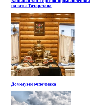
Бальный зал Торгово-промышленной
палаты Татарстана
Дом-музей эчпочмака