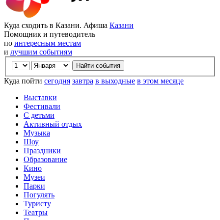
Куда сходить в Казани. Афиша
Казани
Помощник и путеводитель
по
интересным местам
и
лучшим событиям
Куда пойти
сегодня
завтра
в выходные
в этом месяце
Выставки
Фестивали
С детьми
Активный отдых
Музыка
Шоу
Праздники
Образование
Кино
Музеи
Парки
Погулять
Туристу
Театры