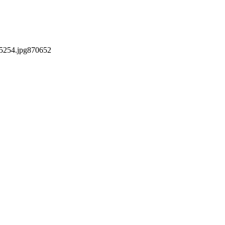
5254.jpg
870
652