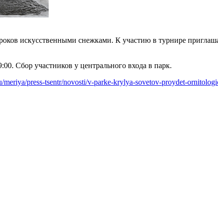
роков искусственными снежками. К участию в турнире приглаша
:00. Сбор участников у центрального входа в парк.
ru/meriya/press-tsentr/novosti/v-parke-krylya-sovetov-proydet-ornitolog