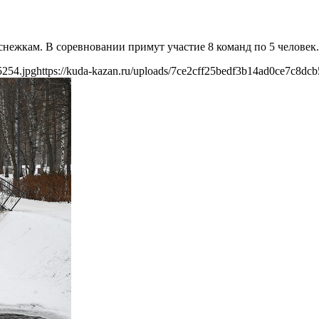
 снежкам. В соревновании примут участие 8 команд по 5 человек.
5254.jpg
https://kuda-kazan.ru/uploads/7ce2cff25bedf3b14ad0ce7c8dcb