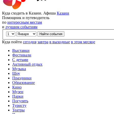
Куда сходить в Казани. Афиша
Казани
Помощник и путеводитель
по
интересным местам
и
лучшим событиям
Куда пойти
сегодня
завтра
в выходные
в этом месяце
Выставки
Фестивали
С детьми
Активный отдых
Музыка
Шоу
Праздники
Образование
Кино
Музеи
Парки
Погулять
Туристу
Театры