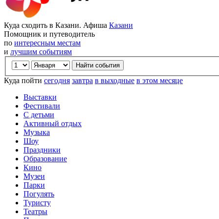
Куда сходить в Казани. Афиша
Казани
Помощник и путеводитель
по
интересным местам
и
лучшим событиям
Куда пойти
сегодня
завтра
в выходные
в этом месяце
Выставки
Фестивали
С детьми
Активный отдых
Музыка
Шоу
Праздники
Образование
Кино
Музеи
Парки
Погулять
Туристу
Театры