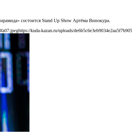
«Пирамида» состоится Stand Up Show Артёма Винокура.
fa07.jpeg
https://kuda-kazan.ru/uploads/de6b5c6e3eb9034e2aa5f7b90