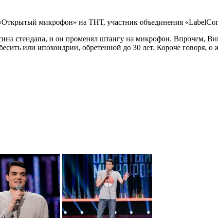
«Открытый микрофон» на ТНТ, участник объединения «LabelCom»,
рясина стендапа, и он променял штангу на микрофон. Впрочем, В
ыбесить или ипохондрии, обретенной до 30 лет. Короче говоря,