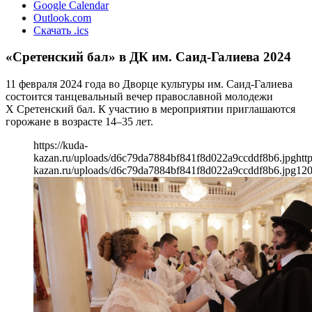
Google Calendar
Outlook.com
Скачать .ics
«Сретенский бал» в ДК им. Саид-Галиева 2024
11 февраля 2024 года во Дворце культуры им. Саид-Галиева
состоится танцевальный вечер православной молодежи
X Сретенский бал. К участию в мероприятии приглашаются
горожане в возрасте 14–35 лет.
https://kuda-
kazan.ru/uploads/d6c79da7884bf841f8d022a9ccddf8b6.jpg
htt
kazan.ru/uploads/d6c79da7884bf841f8d022a9ccddf8b6.jpg
12