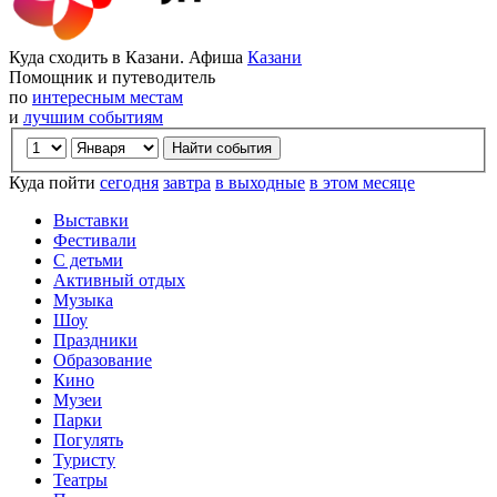
Куда сходить в Казани. Афиша
Казани
Помощник и путеводитель
по
интересным местам
и
лучшим событиям
Куда пойти
сегодня
завтра
в выходные
в этом месяце
Выставки
Фестивали
С детьми
Активный отдых
Музыка
Шоу
Праздники
Образование
Кино
Музеи
Парки
Погулять
Туристу
Театры