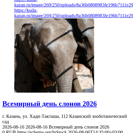
kazan.ru/image/269/250/uploads/8a36b0808983fe196b7111e2
https://kuda-
kazan.ru/image/269/250/uploads/8a36b0808983fe196b7111e2
Всемирный день слонов 2026
г. Казань, ул. Хади-Такташа, 112
Казанский зооботанический
сад
2026-08-16
2026-08-16
Всемирный день слонов 2026
0
RUB
https://schema.org/InStock
2026-08-06T14:35:00+03:00