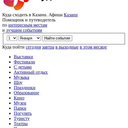
Куда сходить в Казани. Афиша
Казани
Помощник и путеводитель
по
интересным местам
и
лучшим событиям
Куда пойти
сегодня
завтра
в выходные
в этом месяце
Выставки
Фестивали
С детьми
Активный отдых
Музыка
Шоу
Праздники
Образование
Кино
Музеи
Парки
Погулять
Туристу
Театры