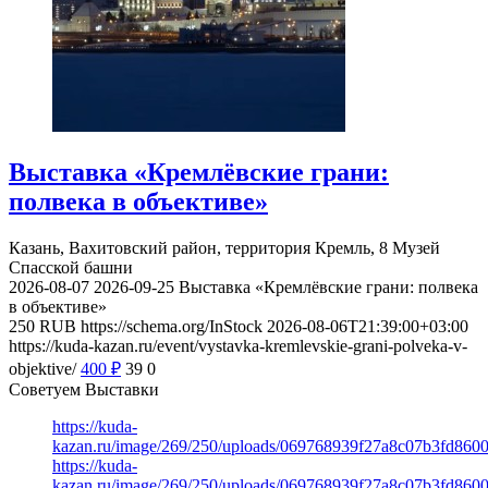
Выставка «Кремлёвские грани:
полвека в объективе»
Казань, Вахитовский район, территория Кремль, 8
Музей
Спасской башни
2026-08-07
2026-09-25
Выставка «Кремлёвские грани: полвека
в объективе»
250
RUB
https://schema.org/InStock
2026-08-06T21:39:00+03:00
https://kuda-kazan.ru/event/vystavka-kremlevskie-grani-polveka-v-
objektive/
400
₽
39
0
Советуем Выставки
https://kuda-
kazan.ru/image/269/250/uploads/069768939f27a8c07b3fd860
https://kuda-
kazan.ru/image/269/250/uploads/069768939f27a8c07b3fd860