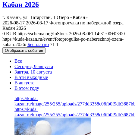
Кабан 2026
г. Казань, ул. Татарстан, 1
Озеро «Кабан»
2026-08-17
2026-08-17
Фотопрогулка по набережной озера
Кабан 2026
0
RUB
https://schema.org/InStock
2026-08-06T14:31:00+03:00
https://kuda-kazan.ru/event/fotoprogulka-po-naberezhnoj-ozera-
kaban-2026/
Бесплатно
71
1
Отображать события
Все
Сегодня, 9 августа
Завтра, 10 августа
В эти выходные
В августе
В этом году
https://kuda-
kazan.ru/image/255/255/uploads/277dd3358c06fb0f9db3687b
https://kuda-
kazan.ru/image/255/255/uploads/277dd3358c06fb0f9db3687b