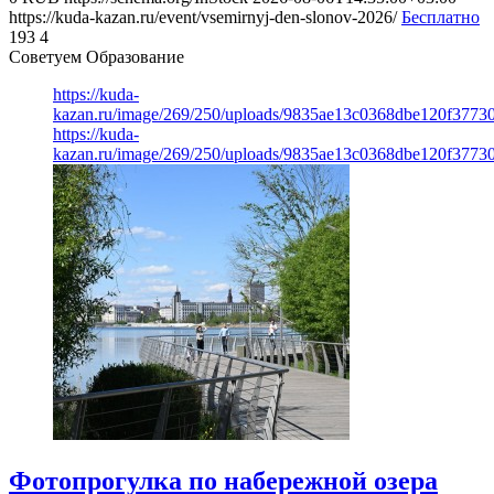
https://kuda-kazan.ru/event/vsemirnyj-den-slonov-2026/
Бесплатно
193
4
Советуем Образование
https://kuda-
kazan.ru/image/269/250/uploads/9835ae13c0368dbe120f3773
https://kuda-
kazan.ru/image/269/250/uploads/9835ae13c0368dbe120f3773
Фотопрогулка по набережной озера