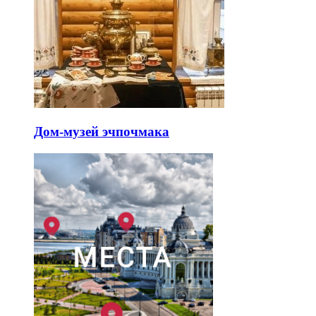
Дом-музей эчпочмака