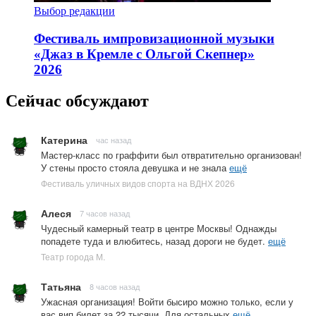
Выбор редакции
Фестиваль импровизационной музыки
«Джаз в Кремле с Ольгой Скепнер»
2026
Сейчас обсуждают
Катерина
час назад
Мастер-класс по граффити был отвратительно организован!
У стены просто стояла девушка и не знала
ещё
Фестиваль уличных видов спорта на ВДНХ 2026
Алеся
7 часов назад
Чудесный камерный театр в центре Москвы! Однажды
попадете туда и влюбитесь, назад дороги не будет.
ещё
Театр города М.
Татьяна
8 часов назад
Ужасная организация! Войти бысиро можно только, если у
вас вип билет за 22 тысячи. Для остальных
ещё