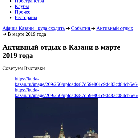
Пространства
Клубы
Прочее
Рестораны
Афиша Казани - куда сходить
➔
События
➔
Активный отдых
➔
В марте 2019 года
Активный отдых в Казани в марте
2019 года
Советуем Выставки
https://kuda-
kazan.ru/image/269/250/uploads/87d59e801c9d483cd84cb5e6
https://kuda-
kazan.ru/image/269/250/uploads/87d59e801c9d483cd84cb5e6