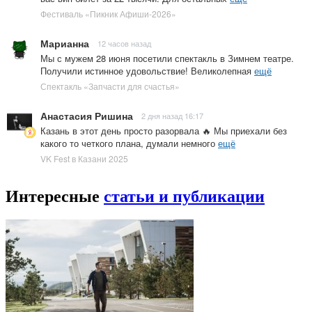
Фестиваль «Пикник Афиши-2026»
Марианна
12 часов назад
Мы с мужем 28 июня посетили спектакль в Зимнем театре.
Получили истинное удовольствие! Великолепная
ещё
Спектакль «Запчасти для счастья»
Анастасия Ришина
2 дня назад 16:17
Казань в этот день просто разорвала 🔥 Мы приехали без
какого то четкого плана, думали немного
ещё
VK Fest в Казани 2025
Интересные
статьи и публикации