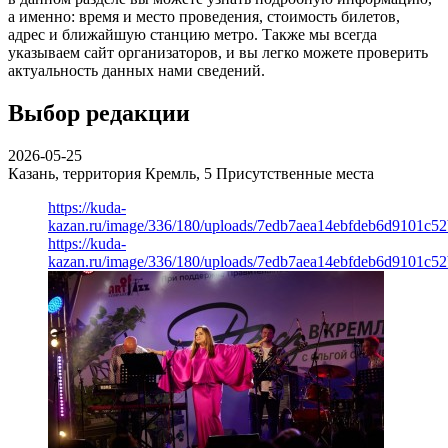
а именно: время и место проведения, стоимость билетов,
адрес и ближайшую станцию метро. Также мы всегда
указываем сайт организаторов, и вы легко можете проверить
актуальность данных нами сведений.
Выбор редакции
2026-05-25
Казань, территория Кремль, 5
Присутственные места
https://kuda-
kazan.ru/image/336/180/uploads/7edb7aea14ebfdeb6d9101c5
https://kuda-
kazan.ru/image/336/180/uploads/7edb7aea14ebfdeb6d9101c5