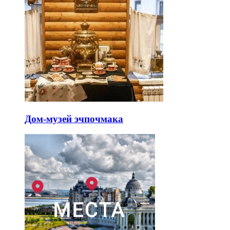
Дом-музей эчпочмака