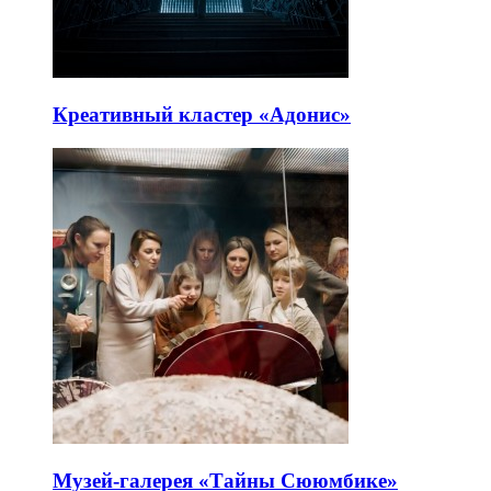
Креативный кластер «Адонис»
Музей-галерея «Тайны Сююмбике»