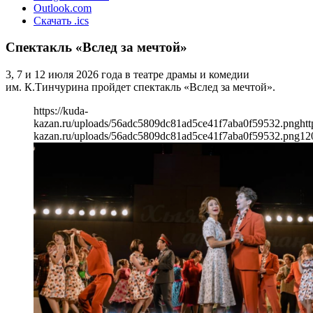
Outlook.com
Скачать .ics
Спектакль «Вслед за мечтой»
3, 7 и 12 июля 2026 года в театре драмы и комедии
им. К.Тинчурина пройдет спектакль «Вслед за мечтой».
https://kuda-
kazan.ru/uploads/56adc5809dc81ad5ce41f7aba0f59532.png
htt
kazan.ru/uploads/56adc5809dc81ad5ce41f7aba0f59532.png
12