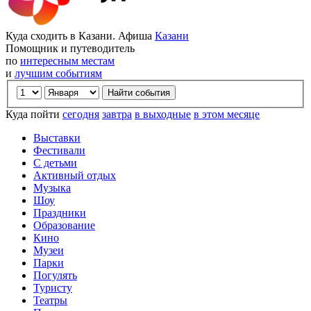
Куда сходить в Казани. Афиша
Казани
Помощник и путеводитель
по
интересным местам
и
лучшим событиям
Куда пойти
сегодня
завтра
в выходные
в этом месяце
Выставки
Фестивали
С детьми
Активный отдых
Музыка
Шоу
Праздники
Образование
Кино
Музеи
Парки
Погулять
Туристу
Театры