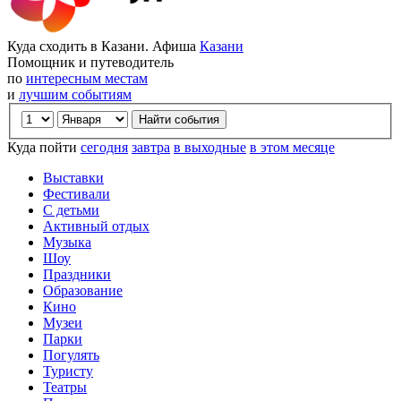
Куда сходить в Казани. Афиша
Казани
Помощник и путеводитель
по
интересным местам
и
лучшим событиям
Куда пойти
сегодня
завтра
в выходные
в этом месяце
Выставки
Фестивали
С детьми
Активный отдых
Музыка
Шоу
Праздники
Образование
Кино
Музеи
Парки
Погулять
Туристу
Театры