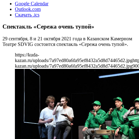
Google Calendar
Outlook.com
Скачать .ics
Спектакль «Сережа очень тупой»
29 сентября, 8 и 21 октября 2021 года в Казанском Камерном
Театре SDVIG состоится спектакль «Сережа очень тупой».
https://kuda-
kazan.ru/uploads/7a97ed80a6fa95ef8432a5d8d74465d2.jpg
htt
kazan.ru/uploads/7a97ed80a6fa95ef8432a5d8d74465d2.jpg
90