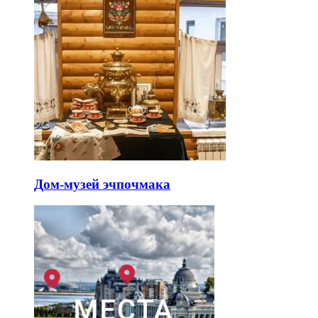
Дом-музей эчпочмака