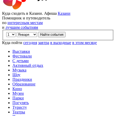
Куда сходить в Казани. Афиша
Казани
Помощник и путеводитель
по
интересным местам
и
лучшим событиям
Куда пойти
сегодня
завтра
в выходные
в этом месяце
Выставки
Фестивали
С детьми
Активный отдых
Музыка
Шоу
Праздники
Образование
Кино
Музеи
Парки
Погулять
Туристу
Театры