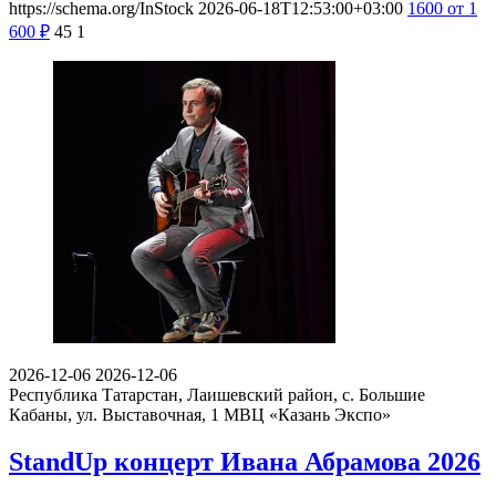
https://schema.org/InStock
2026-06-18T12:53:00+03:00
1600
от 1
600
₽
45
1
2026-12-06
2026-12-06
Республика Татарстан, Лаишевский район, с. Большие
Кабаны, ул. Выставочная, 1
МВЦ «Казань Экспо»
StandUp концерт Ивана Абрамова 2026