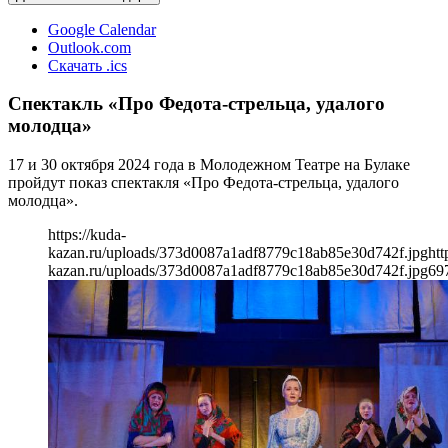
Google Calendar
Outlook.com
Скачать .ics
Спектакль «Про Федота-стрельца, удалого
молодца»
17 и 30 октября 2024 года в Молодежном Театре на Булаке
пройдут показ спектакля «Про Федота-стрельца, удалого
молодца».
https://kuda-
kazan.ru/uploads/373d0087a1adf8779c18ab85e30d742f.jpg
htt
kazan.ru/uploads/373d0087a1adf8779c18ab85e30d742f.jpg
69