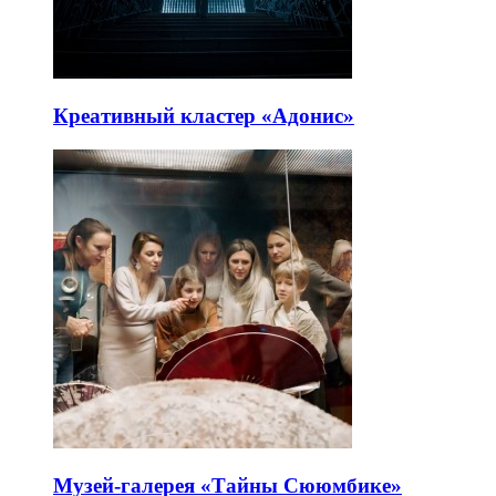
Креативный кластер «Адонис»
Музей-галерея «Тайны Сююмбике»