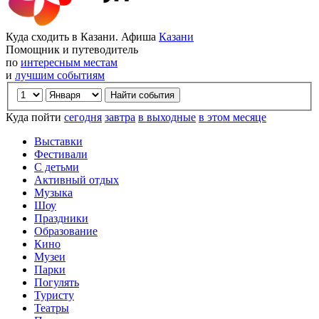
Куда сходить в Казани. Афиша
Казани
Помощник и путеводитель
по
интересным местам
и
лучшим событиям
Куда пойти
сегодня
завтра
в выходные
в этом месяце
Выставки
Фестивали
С детьми
Активный отдых
Музыка
Шоу
Праздники
Образование
Кино
Музеи
Парки
Погулять
Туристу
Театры