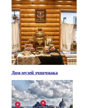
Дом-музей эчпочмака