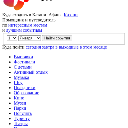
Куда сходить в Казани. Афиша
Казани
Помощник и путеводитель
по
интересным местам
и
лучшим событиям
Куда пойти
сегодня
завтра
в выходные
в этом месяце
Выставки
Фестивали
С детьми
Активный отдых
Музыка
Шоу
Праздники
Образование
Кино
Музеи
Парки
Погулять
Туристу
Театры