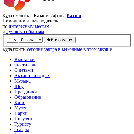
Куда сходить в Казани. Афиша
Казани
Помощник и путеводитель
по
интересным местам
и
лучшим событиям
Куда пойти
сегодня
завтра
в выходные
в этом месяце
Выставки
Фестивали
С детьми
Активный отдых
Музыка
Шоу
Праздники
Образование
Кино
Музеи
Парки
Погулять
Туристу
Театры