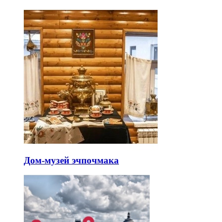
Дом-музей эчпочмака