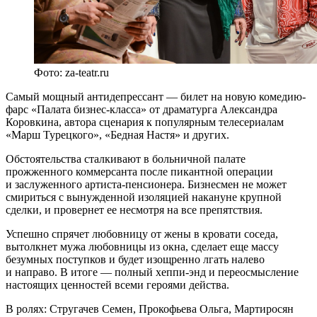
Фото: za-teatr.ru
Самый мощный антидепрессант — билет на новую комедию-
фарс «Палата бизнес-класса» от драматурга Александра
Коровкина, автора сценария к популярным телесериалам
«Марш Турецкого», «Бедная Настя» и других.
Обстоятельства сталкивают в больничной палате
прожженного коммерсанта после пикантной операции
и заслуженного артиста-пенсионера. Бизнесмен не может
смириться с вынужденной изоляцией накануне крупной
сделки, и провернет ее несмотря на все препятствия.
Успешно спрячет любовницу от жены в кровати соседа,
вытолкнет мужа любовницы из окна, сделает еще массу
безумных поступков и будет изощренно лгать налево
и направо. В итоге — полный хеппи-энд и переосмысление
настоящих ценностей всеми героями действа.
В ролях: Стругачев Семен, Прокофьева Ольга, Мартиросян