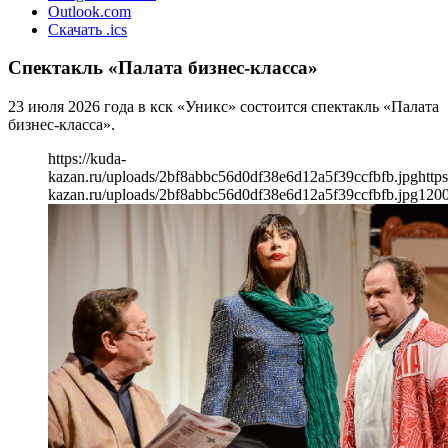
Outlook.com
Скачать .ics
Спектакль «Палата бизнес-класса»
23 июля 2026 года в кск «Уникс» состоится спектакль «Палата
бизнес-класса».
https://kuda-
kazan.ru/uploads/2bf8abbc56d0df38e6d12a5f39ccfbfb.jpg
https
kazan.ru/uploads/2bf8abbc56d0df38e6d12a5f39ccfbfb.jpg
120