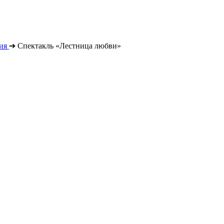
ия
➔
Спектакль «Лестница любви»