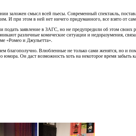
ании заложен смысл всей пьесы. Современный спектакль, поста
им. И при этом в ней нет ничего придуманного, все взято от са
 подать заявление в ЗАГС, но не предупредили об этом своих ро
возникают различные комические ситуации и недоразумения, связа
аме «Ромео и Джульетта».
е чем благополучно. Влюбленные не только сами женятся, но и 
о юмора. Он даст возможность хоть на некоторое время забыть 