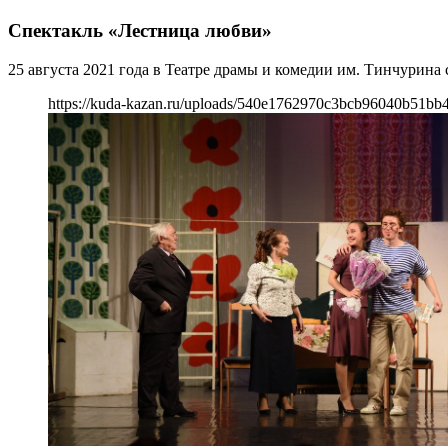
Спектакль «Лестница любви»
25 августа 2021 года в Театре драмы и комедии им. Тинчурина
https://kuda-kazan.ru/uploads/540e1762970c3bcb96040b51bb4