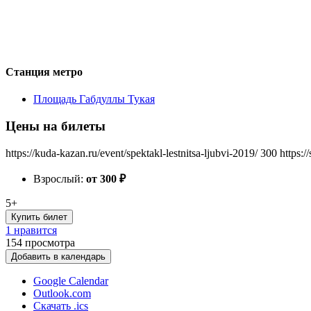
Станция метро
Площадь Габдуллы Тукая
Цены на билеты
https://kuda-kazan.ru/event/spektakl-lestnitsa-ljubvi-2019/
300
https:/
Взрослый:
от 300
₽
5+
Купить билет
1 нравится
154
просмотра
Добавить в календарь
Google Calendar
Outlook.com
Скачать .ics