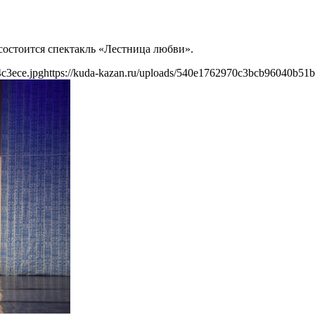
 состоится спектакль «Лестница любви».
c3ece.jpg
https://kuda-kazan.ru/uploads/540e1762970c3bcb96040b51b