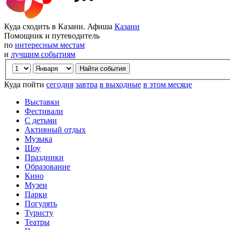
Куда сходить в Казани. Афиша
Казани
Помощник и путеводитель
по
интересным местам
и
лучшим событиям
Куда пойти
сегодня
завтра
в выходные
в этом месяце
Выставки
Фестивали
С детьми
Активный отдых
Музыка
Шоу
Праздники
Образование
Кино
Музеи
Парки
Погулять
Туристу
Театры