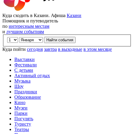
Куда сходить в Казани. Афиша
Казани
Помощник и путеводитель
по
интересным местам
и
лучшим событиям
Куда пойти
сегодня
завтра
в выходные
в этом месяце
Выставки
Фестивали
С детьми
Активный отдых
Музыка
Шоу
Праздники
Образование
Кино
Музеи
Парки
Погулять
Туристу
Театры