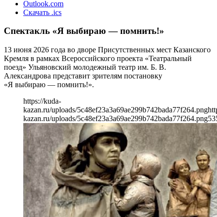
Outlook.com
Скачать .ics
Спектакль «Я выбираю — помнить!»
13 июня 2026 года во дворе Присутственных мест Казанского
Кремля в рамках Всероссийского проекта «Театральный
поезд» Ульяновский молодежный театр им. Б. В.
Александрова представит зрителям постановку
«Я выбираю — помнить!».
https://kuda-
kazan.ru/uploads/5c48ef23a3a69ae299b742bada77f264.png
htt
kazan.ru/uploads/5c48ef23a3a69ae299b742bada77f264.png
53