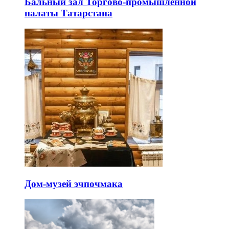
Бальный зал Торгово-промышленной
палаты Татарстана
Дом-музей эчпочмака