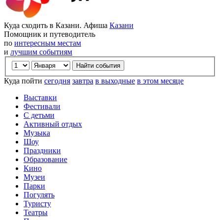
Куда сходить в Казани. Афиша
Казани
Помощник и путеводитель
по
интересным местам
и
лучшим событиям
Куда пойти
сегодня
завтра
в выходные
в этом месяце
Выставки
Фестивали
С детьми
Активный отдых
Музыка
Шоу
Праздники
Образование
Кино
Музеи
Парки
Погулять
Туристу
Театры