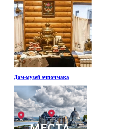
Дом-музей эчпочмака