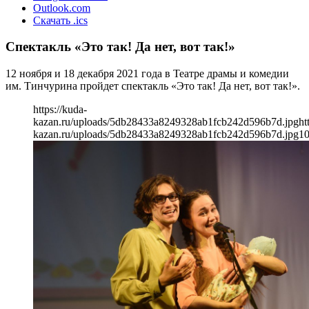
Outlook.com
Скачать .ics
Спектакль «Это так! Да нет, вот так!»
12 ноября и 18 декабря 2021 года в Театре драмы и комедии
им. Тинчурина пройдет спектакль «Это так! Да нет, вот так!».
https://kuda-
kazan.ru/uploads/5db28433a8249328ab1fcb242d596b7d.jpg
ht
kazan.ru/uploads/5db28433a8249328ab1fcb242d596b7d.jpg
1