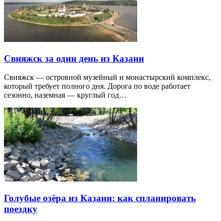
Свияжск за один день из Казани
Свияжск — островной музейный и монастырский комплекс,
который требует полного дня. Дорога по воде работает
сезонно, наземная — круглый год…
Голубые озёра из Казани: как спланировать
поездку