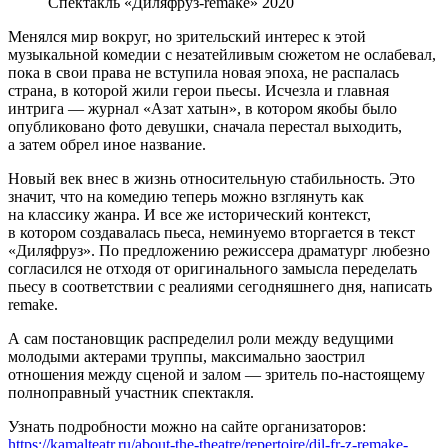
Спектакль «Диляфруз-remake» 2020
Менялся мир вокруг, но зрительский интерес к этой
музыкальной комедии с незатейливым сюжетом не ослабевал,
пока в свои права не вступила новая эпоха, не распалась
страна, в которой жили герои пьесы. Исчезла и главная
интрига — журнал «Азат хатын», в котором якобы было
опубликовано фото девушки, сначала перестал выходить,
а затем обрел иное название.
Новый век внес в жизнь относительную стабильность. Это
значит, что на комедию теперь можно взглянуть как
на классику жанра. И все же исторический контекст,
в котором создавалась пьеса, неминуемо вторгается в текст
«Диляфруз». По предложению режиссера драматург любезно
согласился не отходя от оригинального замысла переделать
пьесу в соответствии с реалиями сегодняшнего дня, написать
remake.
А сам постановщик распределил роли между ведущими
молодыми актерами труппы, максимально заострил
отношения между сценой и залом — зритель по-настоящему
полноправный участник спектакля.
Узнать подробности можно на сайте организаторов:
https://kamalteatr.ru/about-the-theatre/repertoire/dil-fr-z-remake-