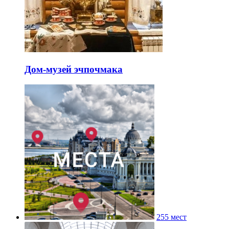
Дом-музей эчпочмака
255 мест