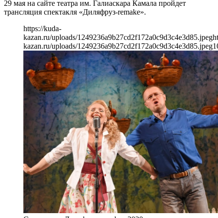
29 мая на сайте театра им. Галиаскара Камала пройдет
трансляция спектакля «Диляфруз-remake».
https://kuda-
kazan.ru/uploads/1249236a9b27cd2f172a0c9d3c4e3d85.jpeg
h
kazan.ru/uploads/1249236a9b27cd2f172a0c9d3c4e3d85.jpeg
1