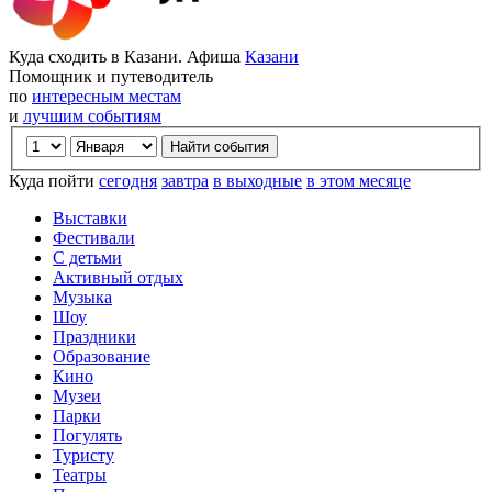
Куда сходить в Казани. Афиша
Казани
Помощник и путеводитель
по
интересным местам
и
лучшим событиям
Куда пойти
сегодня
завтра
в выходные
в этом месяце
Выставки
Фестивали
С детьми
Активный отдых
Музыка
Шоу
Праздники
Образование
Кино
Музеи
Парки
Погулять
Туристу
Театры