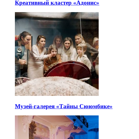
Креативный кластер «Адонис»
Музей-галерея «Тайны Сююмбике»