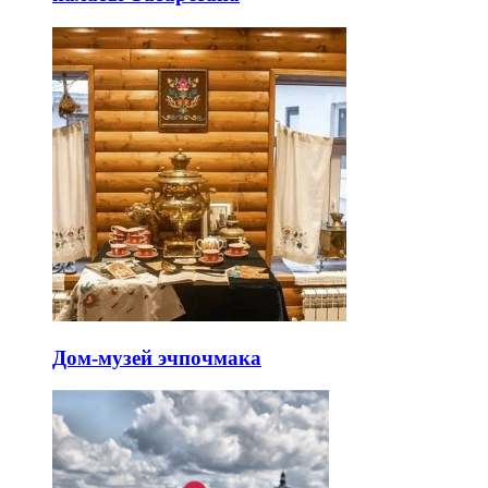
Дом-музей эчпочмака