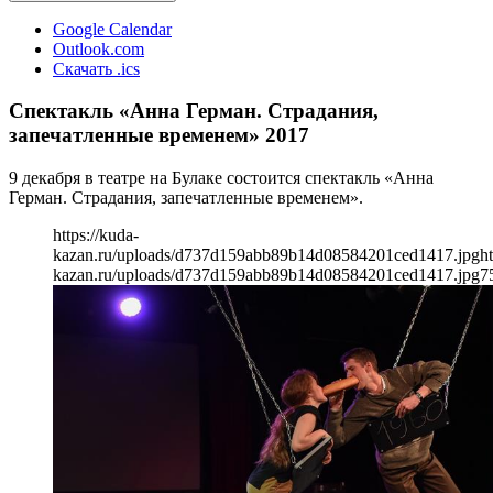
Google Calendar
Outlook.com
Скачать .ics
Спектакль «Анна Герман. Страдания,
запечатленные временем» 2017
9 декабря в театре на Булаке состоится спектакль «Анна
Герман. Страдания, запечатленные временем».
https://kuda-
kazan.ru/uploads/d737d159abb89b14d08584201ced1417.jpg
ht
kazan.ru/uploads/d737d159abb89b14d08584201ced1417.jpg
7