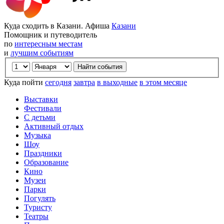
Куда сходить в Казани. Афиша
Казани
Помощник и путеводитель
по
интересным местам
и
лучшим событиям
Куда пойти
сегодня
завтра
в выходные
в этом месяце
Выставки
Фестивали
С детьми
Активный отдых
Музыка
Шоу
Праздники
Образование
Кино
Музеи
Парки
Погулять
Туристу
Театры