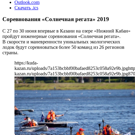
Outlook.com
Скачать .ics
Соревнования «Солнечная регата» 2019
С 27 по 30 июня впервые в Казани на озере «Нижний Кабан»
пройдут инженерные соревнования «Солнечная регата».
В скорости и маневренности уникальных экологических
лодок будут соревноваться более 50 команд из 26 регионов
страны.
https://kuda-
kazan.ru/uploads/7a153bcbbf00bafaed8253c058a92e9b.jpg
htt
kazan.ru/uploads/7a153bcbbf00bafaed8253c058a92e9b.jpg
87