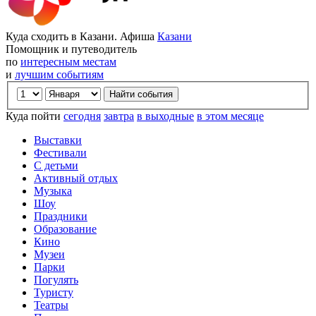
Куда сходить в Казани. Афиша
Казани
Помощник и путеводитель
по
интересным местам
и
лучшим событиям
Куда пойти
сегодня
завтра
в выходные
в этом месяце
Выставки
Фестивали
С детьми
Активный отдых
Музыка
Шоу
Праздники
Образование
Кино
Музеи
Парки
Погулять
Туристу
Театры