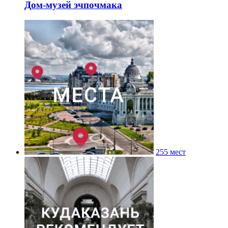
Дом-музей эчпочмака
255 мест