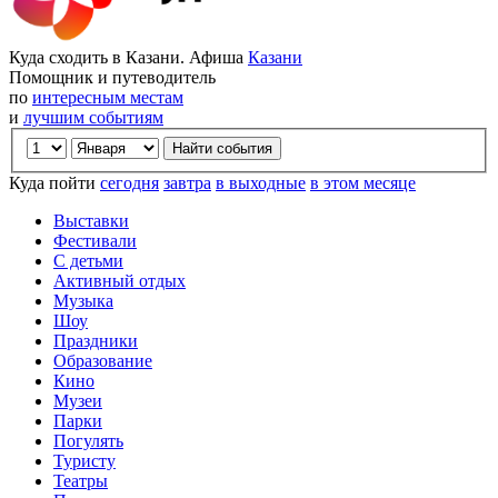
Куда сходить в Казани. Афиша
Казани
Помощник и путеводитель
по
интересным местам
и
лучшим событиям
Куда пойти
сегодня
завтра
в выходные
в этом месяце
Выставки
Фестивали
С детьми
Активный отдых
Музыка
Шоу
Праздники
Образование
Кино
Музеи
Парки
Погулять
Туристу
Театры