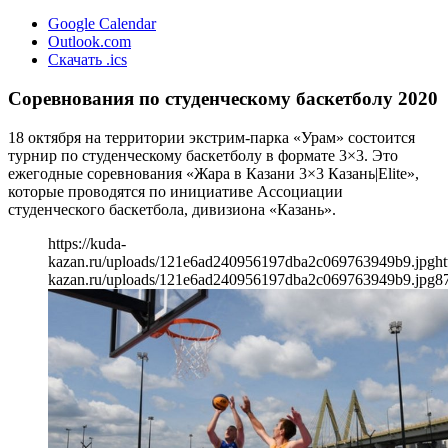
Google Calendar
Outlook.com
Скачать .ics
Соревнования по студенческому баскетболу 2020
18 октября на территории экстрим-парка «Урам» состоится
турнир по студенческому баскетболу в формате 3×3. Это
ежегодные соревнования «Жара в Казани 3×3 Казань|Elite»,
которые проводятся по инициативе Ассоциации
студенческого баскетбола, дивизиона «Казань».
https://kuda-
kazan.ru/uploads/121e6ad240956197dba2c069763949b9.jpg
ht
kazan.ru/uploads/121e6ad240956197dba2c069763949b9.jpg
8