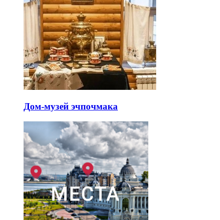
Дом-музей эчпочмака