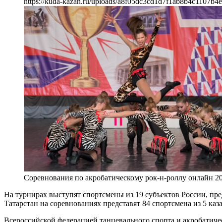
https://kuda-kazan.ru/uploads/a8f05dc3cd1d7f1ab8b4c1107b4
Соревнования по акробатическому рок-н-роллу онлайн 2
На турнирах выступят спортсмены из 19 субъектов России, п
Татарстан на соревнованиях представят 84 спортсмена из 5 каза
Всероссийской федерацией танцевального спорта и акробатиче