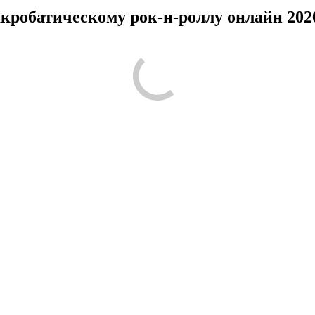
кробатическому рок-н-роллу онлайн 202
ругим людям было проще принять решение по поводу посещения! Ра
м, что вам понравилось, а что нет, что запомнилось, что показал