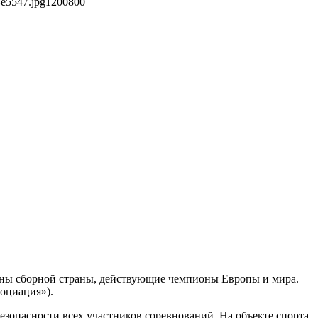
4e5547.jpg
1200
800
лены сборной страны, действующие чемпионы Европы и мира.
социация»).
зопасности всех участников соревнований. На объекте спорта