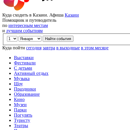
Куда сходить в Казани. Афиша
Казани
Помощник и путеводитель
по
интересным местам
и
лучшим событиям
Куда пойти
сегодня
завтра
в выходные
в этом месяце
Выставки
Фестивали
С детьми
Активный отдых
Музыка
Шоу
Праздники
Образование
Кино
Музеи
Парки
Погулять
Туристу
Театры