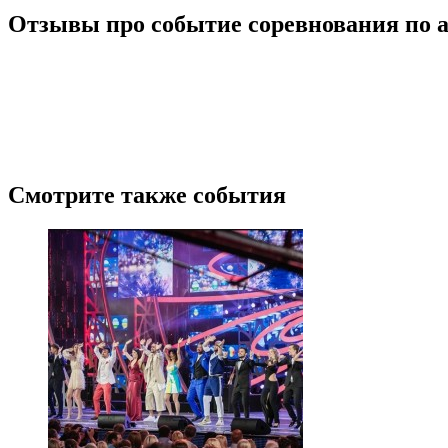
Отзывы про событие соревнования по а
/
4.5
2
Новые
Лучшие
Ранее
Пожалуйста, оставьте подробный отзыв или комментарий, чтобы д
посещение.
Поделитесь с своими впечатлениями от посещения. Напишите о то
расскажите об их впечатлениях.
Будьте корректны, и соблюдайте правила приличия.
Смотрите также события