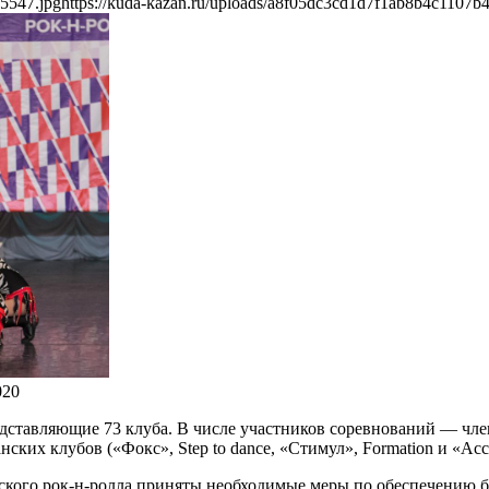
e5547.jpg
https://kuda-kazan.ru/uploads/a8f05dc3cd1d7f1ab8b4c1107b
020
редставляющие 73 клуба. В числе участников соревнований — ч
нских клубов («Фокс», Step to dance, «Стимул», Formation и «Ас
ского рок-н-ролла приняты необходимые меры по обеспечению бе