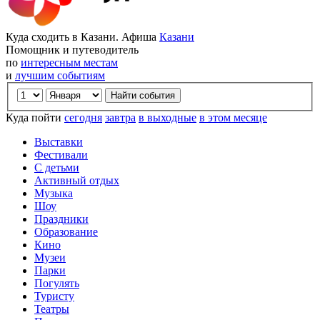
Куда сходить в Казани. Афиша
Казани
Помощник и путеводитель
по
интересным местам
и
лучшим событиям
Куда пойти
сегодня
завтра
в выходные
в этом месяце
Выставки
Фестивали
С детьми
Активный отдых
Музыка
Шоу
Праздники
Образование
Кино
Музеи
Парки
Погулять
Туристу
Театры