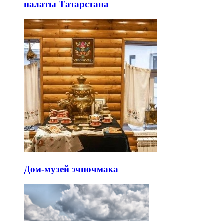
палаты Татарстана
Дом-музей эчпочмака