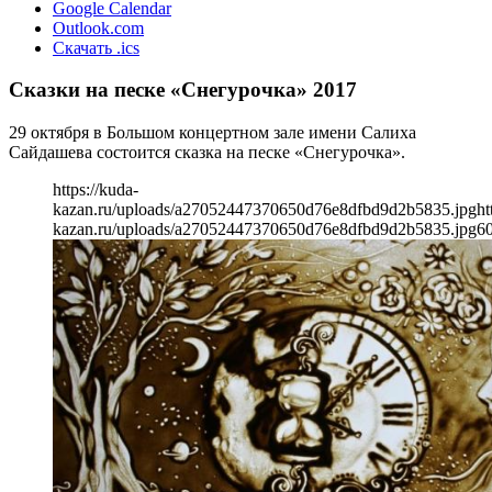
Google Calendar
Outlook.com
Скачать .ics
Сказки на песке «Снегурочка» 2017
29 октября в Большом концертном зале имени Салиха
Сайдашева состоится сказка на песке «Снегурочка».
https://kuda-
kazan.ru/uploads/a27052447370650d76e8dfbd9d2b5835.jpg
ht
kazan.ru/uploads/a27052447370650d76e8dfbd9d2b5835.jpg
6