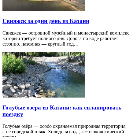
Свияжск за один день из Казани
Свияжск — островной музейный и монастырский комплекс,
который требует полного дня. Дорога по воде работает
сезонно, наземная — круглый год…
Голубые озёра из Казани: как спланировать
поездку
Голубые озёра — особо охраняемая природная территория,
а не городской пляж. Холодная вода, лес и экологический