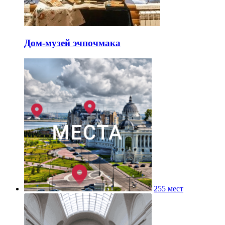
Дом-музей эчпочмака
255 мест