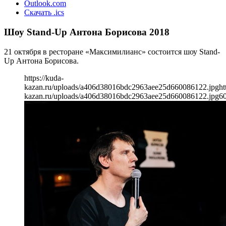
Outlook.com
Скачать .ics
Шоу Stand-Up Антона Борисова 2018
21 октября в ресторане «Максимилианс» состоится шоу Stand-
Up Антона Борисова.
https://kuda-
kazan.ru/uploads/a406d38016bdc2963aee25d660086122.jpg
ht
kazan.ru/uploads/a406d38016bdc2963aee25d660086122.jpg
6