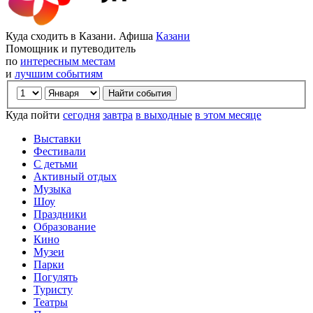
Куда сходить в Казани. Афиша
Казани
Помощник и путеводитель
по
интересным местам
и
лучшим событиям
Куда пойти
сегодня
завтра
в выходные
в этом месяце
Выставки
Фестивали
С детьми
Активный отдых
Музыка
Шоу
Праздники
Образование
Кино
Музеи
Парки
Погулять
Туристу
Театры