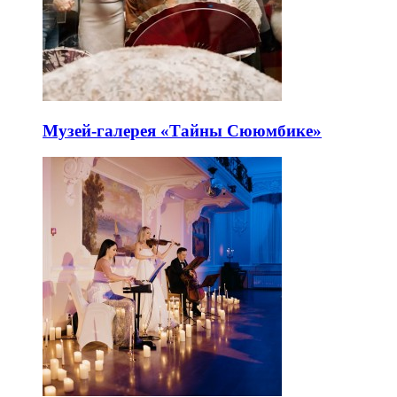
Музей-галерея «Тайны Сююмбике»