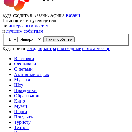
Куда сходить в Казани. Афиша
Казани
Помощник и путеводитель
по
интересным местам
и
лучшим событиям
Куда пойти
сегодня
завтра
в выходные
в этом месяце
Выставки
Фестивали
С детьми
Активный отдых
Музыка
Шоу
Праздники
Образование
Кино
Музеи
Парки
Погулять
Туристу
Театры