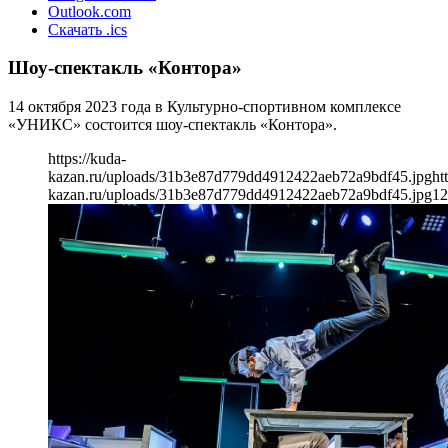
Outlook.com
Скачать .ics
Шоу-спектакль «Контора»
14 октября 2023 года в Культурно-спортивном комплексе
«УНИКС» состоится шоу-спектакль «Контора».
https://kuda-
kazan.ru/uploads/31b3e87d779dd4912422aeb72a9bdf45.jpg
ht
kazan.ru/uploads/31b3e87d779dd4912422aeb72a9bdf45.jpg
12