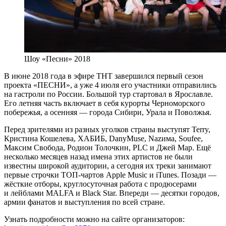
Шоу «Песни» 2018
В июне 2018 года в эфире ТНТ завершился первый сезон
проекта «ПЕСНИ», а уже 4 июля его участники отправились
на гастроли по России. Большой тур стартовал в Ярославле.
Его летняя часть включает в себя курорты Черноморского
побережья, а осенняя — города Сибири, Урала и Поволжья.
Перед зрителями из разных уголков страны выступят Terry,
Кристина Кошелева, ХАБИБ, DanyMuse, Nazима, Soufee,
Максим Свобода, Родион Толочкин, PLC и Джей Мар. Ещё
несколько месяцев назад имена этих артистов не были
известны широкой аудитории, а сегодня их треки занимают
первые строчки ТОП-чартов Apple Music и iTunes. Позади —
жёсткие отборы, круглосуточная работа с продюсерами
и лейблами MALFA и Black Star. Впереди — десятки городов,
армии фанатов и выступления по всей стране.
Узнать подробности можно на сайте организаторов: