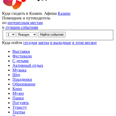
Куда сходить в Казани. Афиша
Казани
Помощник и путеводитель
по
интересным местам
и
лучшим событиям
Куда пойти
сегодня
завтра
в выходные
в этом месяце
Выставки
Фестивали
С детьми
Активный отдых
Музыка
Шоу
Праздники
Образование
Кино
Музеи
Парки
Погулять
Туристу
Театры