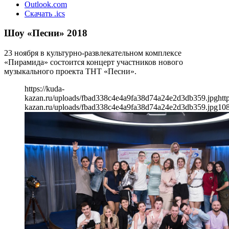
Outlook.com
Скачать .ics
Шоу «Песни» 2018
23 ноября в культурно-развлекательном комплексе
«Пирамида» состоится концерт участников нового
музыкального проекта ТНТ «Песни».
https://kuda-
kazan.ru/uploads/fbad338c4e4a9fa38d74a24e2d3db359.jpg
htt
kazan.ru/uploads/fbad338c4e4a9fa38d74a24e2d3db359.jpg
10