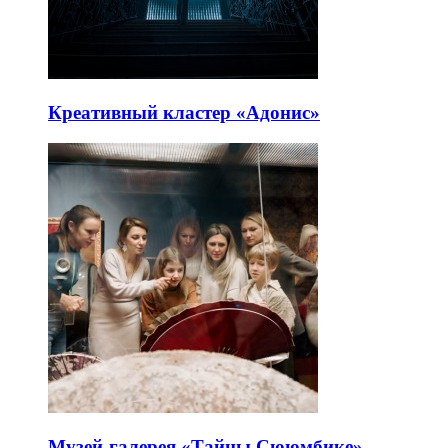
Креативный кластер «Адонис»
Музей-галерея «Тайны Сююмбике»