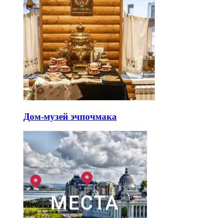
Дом-музей эчпочмака