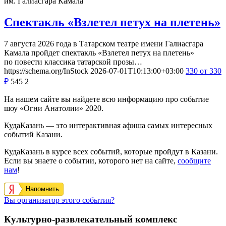
им. Галиасгара Камала
Спектакль «Взлетел петух на плетень»
7 августа 2026 года в Татарском театре имени Галиасгара
Камала пройдет спектакль «Взлетел петух на плетень»
по повести классика татарской прозы…
https://schema.org/InStock
2026-07-01T10:13:00+03:00
330
от 330
₽
545
2
На нашем сайте вы найдете всю информацию про событие
шоу «Огни Анатолии» 2020.
КудаКазань — это интерактивная афиша самых интересных
событий Казани.
КудаКазань в курсе всех событий, которые пройдут в Казани.
Если вы знаете о событии, которого нет на сайте,
сообщите
нам
!
Напомнить
Вы организатор этого события?
Культурно-развлекательный комплекс