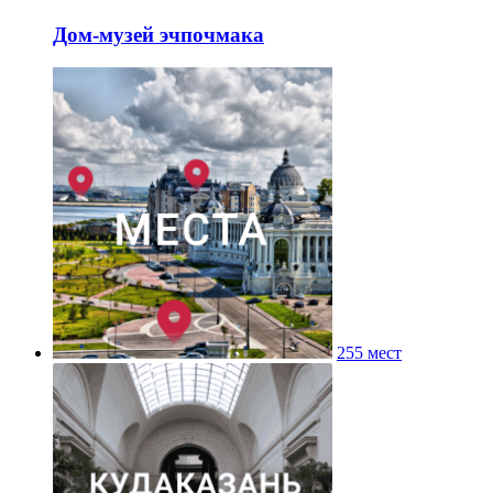
Дом-музей эчпочмака
255 мест