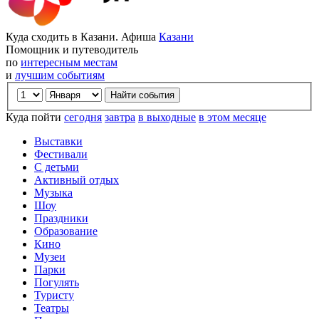
Куда сходить в Казани. Афиша
Казани
Помощник и путеводитель
по
интересным местам
и
лучшим событиям
Куда пойти
сегодня
завтра
в выходные
в этом месяце
Выставки
Фестивали
С детьми
Активный отдых
Музыка
Шоу
Праздники
Образование
Кино
Музеи
Парки
Погулять
Туристу
Театры