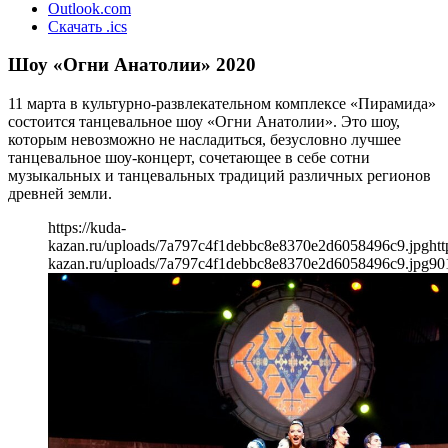
Outlook.com
Скачать .ics
Шоу «Огни Анатолии» 2020
11 марта в культурно-развлекательном комплексе «Пирамида»
состоится танцевальное шоу «Огни Анатолии». Это шоу,
которым невозможно не насладиться, безусловно лучшее
танцевальное шоу-концерт, сочетающее в себе сотни
музыкальных и танцевальных традиций различных регионов
древней земли.
https://kuda-
kazan.ru/uploads/7a797c4f1debbc8e8370e2d6058496c9.jpg
htt
kazan.ru/uploads/7a797c4f1debbc8e8370e2d6058496c9.jpg
90