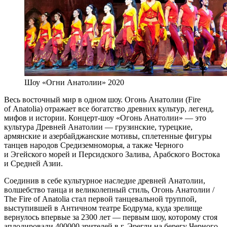
Шоу «Огни Анатолии» 2020
Весь восточный мир в одном шоу. Огонь Анатолии (Fire
of Anatolia) отражает все богатство древних культур, легенд,
мифов и истории. Концерт-шоу «Огонь Анатолии» — это
культура Древней Анатолии — грузинские, турецкие,
армянские и азербайджанские мотивы, сплетенные фигуры
танцев народов Средиземноморья, а также Черного
и Эгейского морей и Персидского Залива, Арабского Востока
и Средней Азии.
Соединив в себе культурное наследие древней Анатолии,
волшебство танца и великолепный стиль, Огонь Анатолии /
The Fire of Anatolia стал первой танцевальной труппой,
выступившей в Античном театре Бодрума, куда зрелище
вернулось впервые за 2300 лет — первым шоу, которому стоя
аплодировали 400000 зрителей в г. Эрегли на берегу Черного