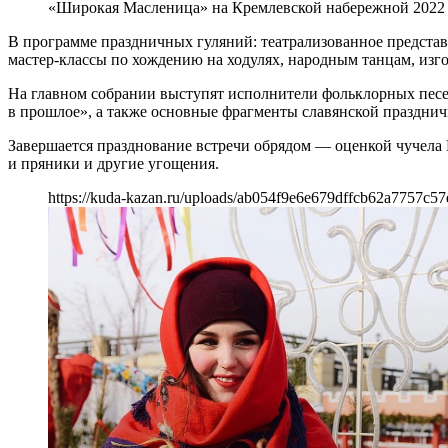
«Широкая Масленица» на Кремлевской набережной 2022
В программе праздничных гуляний: театрализованное представл
мастер-классы по хождению на ходулях, народным танцам, изг
На главном собрании выступят исполнители фольклорных песе
в прошлое», а также основные фрагменты славянской празднич
Завершается празднование встречи обрядом — оценкой чучела 
и пряники и другие угощения.
https://kuda-kazan.ru/uploads/ab054f9e6e679dffcb62a7757c57