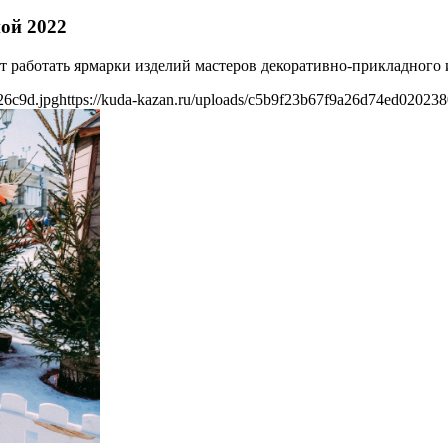
ой 2022
т работать ярмарки изделий мастеров декоративно-прикладного и
26c9d.jpg
https://kuda-kazan.ru/uploads/c5b9f23b67f9a26d74ed02023