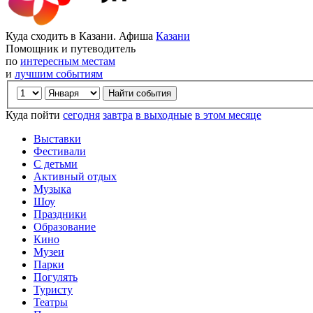
Куда сходить в Казани. Афиша
Казани
Помощник и путеводитель
по
интересным местам
и
лучшим событиям
Куда пойти
сегодня
завтра
в выходные
в этом месяце
Выставки
Фестивали
С детьми
Активный отдых
Музыка
Шоу
Праздники
Образование
Кино
Музеи
Парки
Погулять
Туристу
Театры