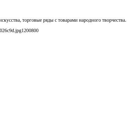
скусства, торговые ряды с товарами народного творчества.
8026c9d.jpg
1200
800