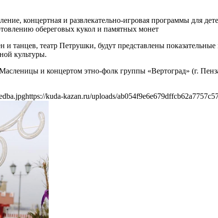
ение, концертная и развлекательно-игровая программы для дете
отовлению обереговых кукол и памятных монет
н и танцев, театр Петрушки, будут представлены показательны
ной культуры.
Масленицы и концертом этно-фолк группы «Вертоград» (г. Пенз
edba.jpg
https://kuda-kazan.ru/uploads/ab054f9e6e679dffcb62a7757c5