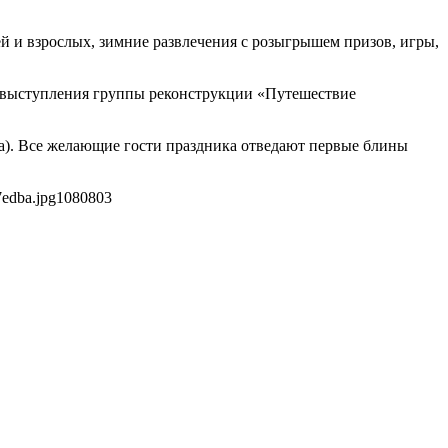
й и взрослых, зимние развлечения с розыгрышем призов, игры,
е выступления группы реконструкции «Путешествие
а). Все желающие гости праздника отведают первые блины
7edba.jpg
1080
803