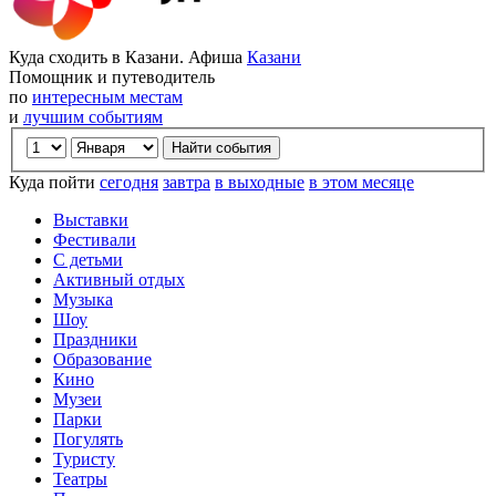
Куда сходить в Казани. Афиша
Казани
Помощник и путеводитель
по
интересным местам
и
лучшим событиям
Куда пойти
сегодня
завтра
в выходные
в этом месяце
Выставки
Фестивали
С детьми
Активный отдых
Музыка
Шоу
Праздники
Образование
Кино
Музеи
Парки
Погулять
Туристу
Театры