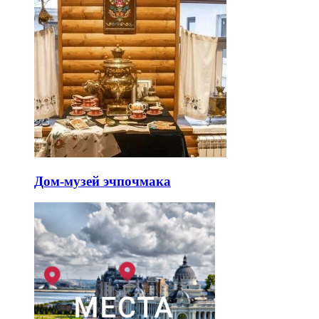
Дом-музей эчпочмака