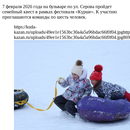
7 февраля 2026 года на бульваре по ул. Серова пройдет
семейный квест в рамках фестиваля «Күрше». К участию
приглашаются команды по шесть человек.
https://kuda-
kazan.ru/uploads/49ee1e1563bc30a4a5a96bdac66f0f04.jpg
http
kazan.ru/uploads/49ee1e1563bc30a4a5a96bdac66f0f04.jpg
869