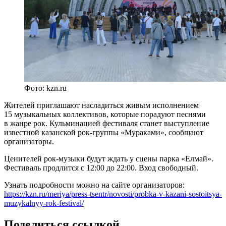
Фото: kzn.ru
Жителей приглашают насладиться живым исполнением
15 музыкальных коллективов, которые порадуют песнями
в жанре рок. Кульминацией фестиваля станет выступление
известной казанской рок-группы «Мураками», сообщают
организаторы.
Ценителей рок-музыки будут ждать у сцены парка «Елмай».
Фестиваль продлится с 12:00 до 22:00. Вход свободный.
Узнать подробности можно на сайте организаторов:
https://kzn.ru/meriya/press-tsentr/novosti/probka-v-kazani-sostoitsya-
muzykalnyy-rok-festival/
Поделиться ссылкой