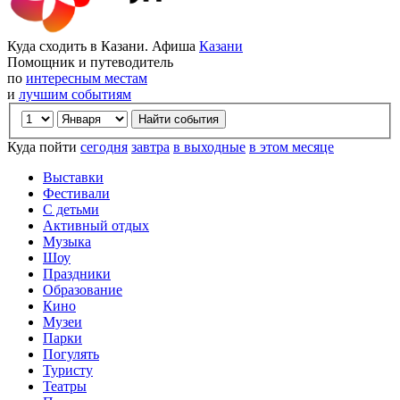
Куда сходить в Казани. Афиша
Казани
Помощник и путеводитель
по
интересным местам
и
лучшим событиям
Куда пойти
сегодня
завтра
в выходные
в этом месяце
Выставки
Фестивали
С детьми
Активный отдых
Музыка
Шоу
Праздники
Образование
Кино
Музеи
Парки
Погулять
Туристу
Театры