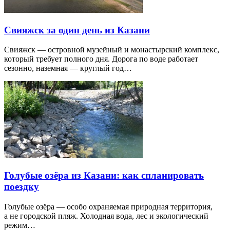
Свияжск за один день из Казани
Свияжск — островной музейный и монастырский комплекс,
который требует полного дня. Дорога по воде работает
сезонно, наземная — круглый год…
Голубые озёра из Казани: как спланировать
поездку
Голубые озёра — особо охраняемая природная территория,
а не городской пляж. Холодная вода, лес и экологический
режим…