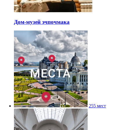
Дом-музей эчпочмака
255 мест