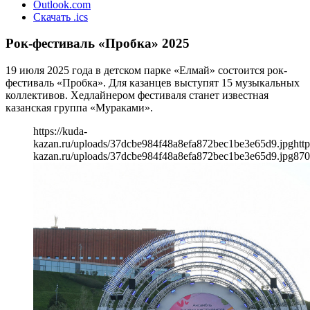
Outlook.com
Скачать .ics
Рок-фестиваль «Пробка» 2025
19 июля 2025 года в детском парке «Елмай» состоится рок-
фестиваль «Пробка». Для казанцев выступят 15 музыкальных
коллективов. Хедлайнером фестиваля станет известная
казанская группа «Мураками».
https://kuda-
kazan.ru/uploads/37dcbe984f48a8efa872bec1be3e65d9.jpg
http
kazan.ru/uploads/37dcbe984f48a8efa872bec1be3e65d9.jpg
870