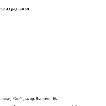
7a2543.jpg
1024
658
 площадь Свободы, пр. Ямашева, 46.