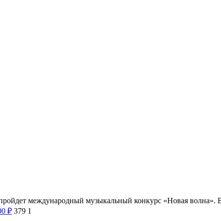
ll пройдет международный музыкальный конкурс «Новая волна». 
00
₽
379
1