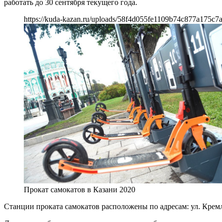
работать до 30 сентября текущего года.
https://kuda-kazan.ru/uploads/58f4d055fe1109b74c877a175c7
Прокат самокатов в Казани 2020
Станции проката самокатов расположены по адресам: ул. Кремлев