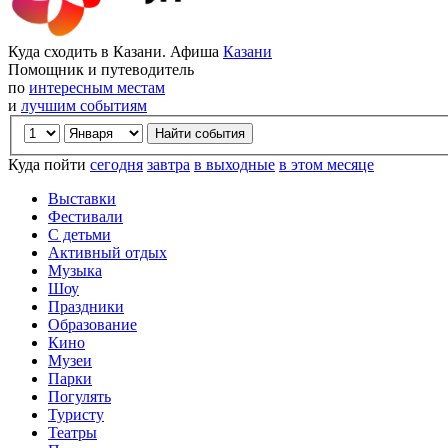
Куда сходить в Казани. Афиша
Казани
Помощник и путеводитель
по
интересным местам
и
лучшим событиям
Куда пойти
сегодня
завтра
в выходные
в этом месяце
Выставки
Фестивали
С детьми
Активный отдых
Музыка
Шоу
Праздники
Образование
Кино
Музеи
Парки
Погулять
Туристу
Театры