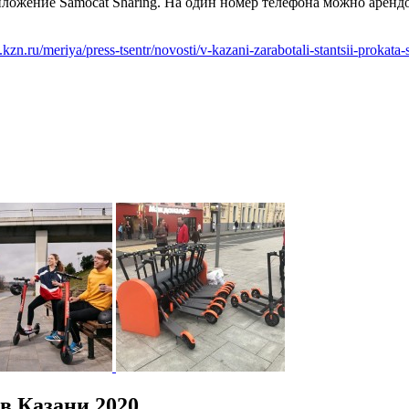
иложение Samocat Sharing. На один номер телефона можно арендо
kzn.ru/meriya/press-tsentr/novosti/v-kazani-zarabotali-stantsii-prokata
в Казани 2020