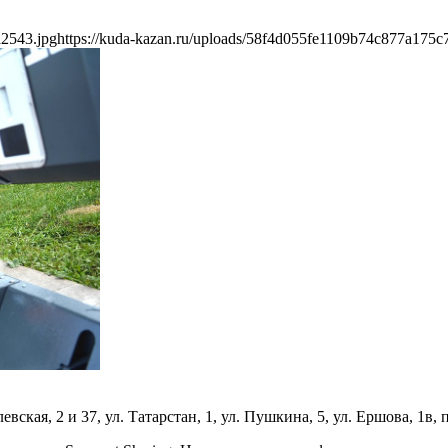
a2543.jpg
https://kuda-kazan.ru/uploads/58f4d055fe1109b74c877a175c
ская, 2 и 37, ул. Татарстан, 1, ул. Пушкина, 5, ул. Ершова, 1в,