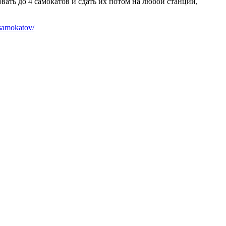
вать до 4 самокатов и сдать их потом на любой станции,
-samokatov/