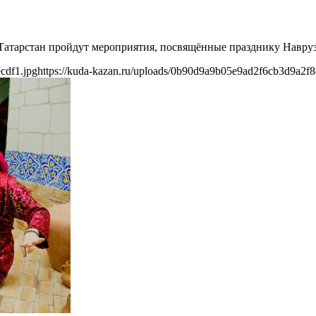
 Татарстан пройдут мероприятия, посвящённые празднику Навруз
cdf1.jpg
https://kuda-kazan.ru/uploads/0b90d9a9b05e9ad2f6cb3d9a2f8