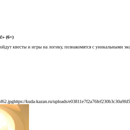
» (6+)
ойдут квесты и игры на логику, познакомятся с уникальными эк
f62.jpg
https://kuda-kazan.ru/uploads/e03811e7f2a76fef230b3c30a9fd5