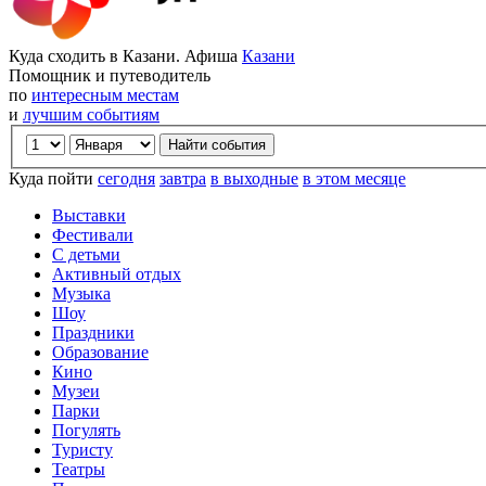
Куда сходить в Казани. Афиша
Казани
Помощник и путеводитель
по
интересным местам
и
лучшим событиям
Куда пойти
сегодня
завтра
в выходные
в этом месяце
Выставки
Фестивали
С детьми
Активный отдых
Музыка
Шоу
Праздники
Образование
Кино
Музеи
Парки
Погулять
Туристу
Театры