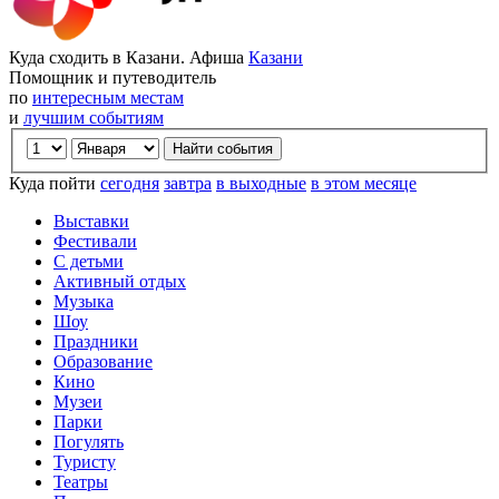
Куда сходить в Казани. Афиша
Казани
Помощник и путеводитель
по
интересным местам
и
лучшим событиям
Куда пойти
сегодня
завтра
в выходные
в этом месяце
Выставки
Фестивали
С детьми
Активный отдых
Музыка
Шоу
Праздники
Образование
Кино
Музеи
Парки
Погулять
Туристу
Театры