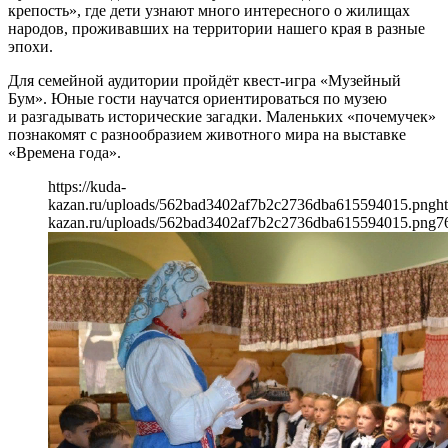
крепость», где дети узнают много интересного о жилищах
народов, проживавших на территории нашего края в разные
эпохи.
Для семейной аудитории пройдёт квест-игра «Музейный
Бум». Юные гости научатся ориентироваться по музею
и разгадывать исторические загадки. Маленьких «почемучек»
познакомят с разнообразием животного мира на выставке
«Времена года».
https://kuda-
kazan.ru/uploads/562bad3402af7b2c2736dba615594015.png
ht
kazan.ru/uploads/562bad3402af7b2c2736dba615594015.png
7