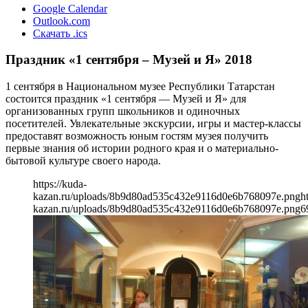
Google Calendar
Outlook.com
Скачать .ics
Праздник «1 сентября – Музей и Я» 2018
1 сентября в Национальном музее Республики Татарстан
состоится праздник «1 сентября — Музей и Я» для
организованных групп школьников и одиночных
посетителей. Увлекательные экскурсии, игры и мастер-классы
предоставят возможность юным гостям музея получить
первые знания об истории родного края и о материально-
бытовой культуре своего народа.
https://kuda-
kazan.ru/uploads/8b9d80ad535c432e9116d0e6b768097e.png
h
kazan.ru/uploads/8b9d80ad535c432e9116d0e6b768097e.png
6