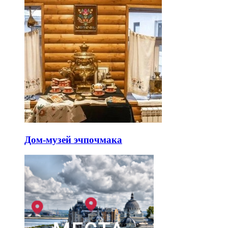
Дом-музей эчпочмака