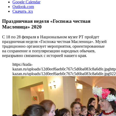
Google Calendar
Outlook.com
Скачать .ics
Праздничная неделя «Госпожа честная
Масленица» 2020
С 18 по 28 февраля в Национальном музее РТ пройдет
праздничная неделя «Госпожа честная Масленица». Музей
традиционно организует мероприятия, ориентированные
на сохранение и популяризацию народных обычаев,
неразрывно связанных с историей нашего края.
https://kuda-
kazan.ru/uploads/12d0eef6aeb0c767c5d6ba083c8a6dfe.jpg
http
kazan.ru/uploads/12d0eef6aeb0c767c5d6ba083c8a6dfe.jpg
922