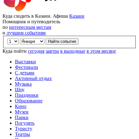
Куда сходить в Казани. Афиша
Казани
Помощник и путеводитель
по
интересным местам
и
лучшим событиям
Куда пойти
сегодня
завтра
в выходные
в этом месяце
Выставки
Фестивали
С детьми
Активный отдых
Музыка
Шоу
Праздники
Образование
Кино
Музеи
Парки
Погулять
Туристу
Театры