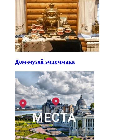
Дом-музей эчпочмака