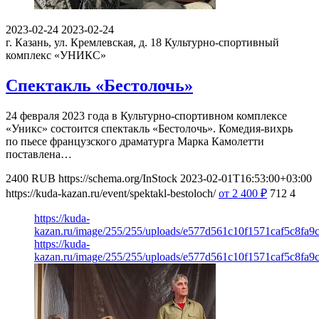
2023-02-24
2023-02-24
г. Казань, ул. Кремлевская, д. 18
Культурно-спортивный
комплекс «УНИКС»
Спектакль «Бестолочь»
24 февраля 2023 года в Культурно-спортивном комплексе
«Уникс» состоится спектакль «Бестолочь». Комедия-вихрь
по пьесе французского драматурга Марка Камолетти
поставлена…
2400
RUB
https://schema.org/InStock
2023-02-01T16:53:00+03:00
https://kuda-kazan.ru/event/spektakl-bestoloch/
от 2 400
₽
712
4
https://kuda-
kazan.ru/image/255/255/uploads/e577d561c10f1571caf5c8fa9c
https://kuda-
kazan.ru/image/255/255/uploads/e577d561c10f1571caf5c8fa9c