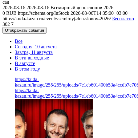
сад
2026-08-16
2026-08-16
Всемирный день слонов 2026
0
RUB
https://schema.org/InStock
2026-08-06T14:35:00+03:00
https://kuda-kazan.ru/event/vsemirnyj-den-slonov-2026/
Бесплатно
302
7
Отображать события
Все
Сегодня, 10 августа
Завтра, 11 августа
В эти выходные
В августе
В этом году
https://kuda-
kazan.ru/image/255/255/uploads/7e1eb601400b53a4ccdb7e70
https://kuda-
kazan.ru/image/255/255/uploads/7e1eb601400b53a4ccdb7e70