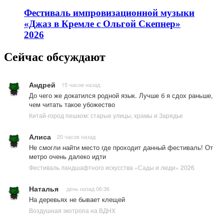
Фестиваль импровизационной музыки
«Джаз в Кремле с Ольгой Скепнер»
2026
Сейчас обсуждают
Андрей
15 часов назад
До чего же докатился родной язык. Лучше б я сдох раньше,
чем читать такое убожество
Китай-город пешком: старые улицы, храмы и Зарядье
Алиса
20 часов назад
Не смогли найти место где проходит данный фестиваль! От
метро очень далеко идти
Фестиваль ландшафтного искусства «Сады и люди» 2026
Наталья
день назад 06:36
На деревьях не бывает клещей
Воздушная экотропа на ВДНХ