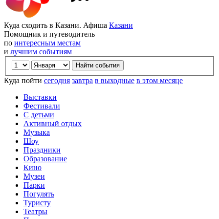
Куда сходить в Казани. Афиша
Казани
Помощник и путеводитель
по
интересным местам
и
лучшим событиям
Куда пойти
сегодня
завтра
в выходные
в этом месяце
Выставки
Фестивали
С детьми
Активный отдых
Музыка
Шоу
Праздники
Образование
Кино
Музеи
Парки
Погулять
Туристу
Театры