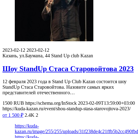
2023-02-12
2023-02-12
Казань, ул.Баумана, 44
Stand Up club Kazan
Шоу StandUp Стаса Старовойтова 2023
12 февраля 2023 года в Stand Up Club Kazan состоится шоу
StandUp Стаса Старовойтова. Назовите самых ярких
представителей отечественного…
1500
RUB
https://schema.org/InStock
2023-02-09T13:59:00+03:00
https://kuda-kazan.ru/event/shou-standup-stasa-starovojtova-2023/
от 1 500
₽
2.4K
2
https://kuda-
kazan.ru/image/255/255/uploads/31f238de4c21ffb5b2cc490fbd
https://kuda-