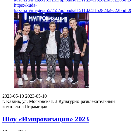
https://kuda-
kazan.ru/image/255/255/uploads/f1511d241fb2823a9c22b5df2
2023-05-10
2023-05-10
г. Казань, ул. Московская, 3
Культурно-развлекательный
комплекс «Пирамида»
Шоу «Импровизация» 2023