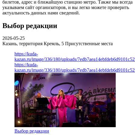
билетов, адрес и ближайшую станцию метро. Также мы всегда
указываем сайт организаторов, и вы легко можете проверить
актуальность данных нами сведений.
Выбор редакции
2026-05-25
Казань, территория Кремль, 5
Присутственные места
https://kuda-
kazan.ru/image/336/180/uploads/7edb7aea14ebfdeb6d9101c5
https://kuda-
kazan.ru/image/336/180/uploads/7edb7aea14ebfdeb6d9101c5
Выбор редакции