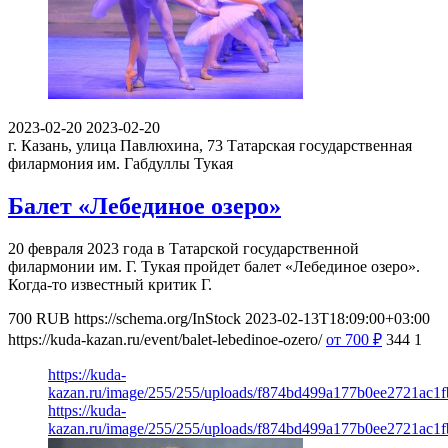
2023-02-20
2023-02-20
г. Казань, улица Павлюхина, 73
Татарская государственная
филармония им. Габдуллы Тукая
Балет «Лебединое озеро»
20 февраля 2023 года в Татарской государственной
филармонии им. Г. Тукая пройдет балет «Лебединое озеро».
Когда-то известный критик Г.
700
RUB
https://schema.org/InStock
2023-02-13T18:09:00+03:00
https://kuda-kazan.ru/event/balet-lebedinoe-ozero/
от 700
₽
344
1
https://kuda-
kazan.ru/image/255/255/uploads/f874bd499a177b0ee2721ac1f
https://kuda-
kazan.ru/image/255/255/uploads/f874bd499a177b0ee2721ac1f