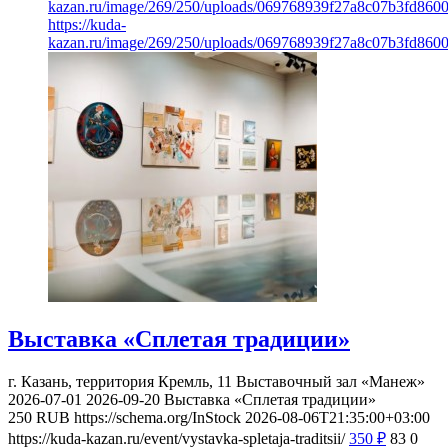
kazan.ru/image/269/250/uploads/069768939f27a8c07b3fd860
https://kuda-
kazan.ru/image/269/250/uploads/069768939f27a8c07b3fd860
Выставка «Сплетая традиции»
г. Казань, территория Кремль, 11
Выставочный зал «Манеж»
2026-07-01
2026-09-20
Выставка «Сплетая традиции»
250
RUB
https://schema.org/InStock
2026-08-06T21:35:00+03:00
https://kuda-kazan.ru/event/vystavka-spletaja-traditsii/
350
₽
83
0