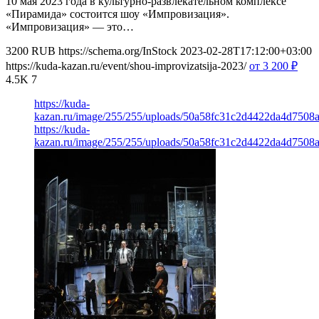
10 мая 2023 года в культурно-развлекательном комплексе
«Пирамида» состоится шоу «Импровизация».
«Импровизация» — это…
3200
RUB
https://schema.org/InStock
2023-02-28T17:12:00+03:00
https://kuda-kazan.ru/event/shou-improvizatsija-2023/
от 3 200
₽
4.5K
7
https://kuda-
kazan.ru/image/255/255/uploads/50a58fc31c2d4422da4d7508
https://kuda-
kazan.ru/image/255/255/uploads/50a58fc31c2d4422da4d7508