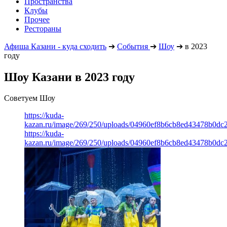
Пространства
Клубы
Прочее
Рестораны
Афиша Казани - куда сходить
➔
События
➔
Шоу
➔
в 2023
году
Шоу Казани в 2023 году
Советуем Шоу
https://kuda-
kazan.ru/image/269/250/uploads/04960ef8b6cb8ed43478b0dc2
https://kuda-
kazan.ru/image/269/250/uploads/04960ef8b6cb8ed43478b0dc2