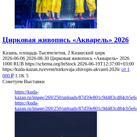
Цирковая живопись «Акварель» 2026
Казань, площадь Тысячелетия, 2
Казанский цирк
2026-06-06
2026-08-30
Цирковая живопись «Акварель» 2026
1000
RUB
https://schema.org/InStock
2026-06-19T12:37:00+03:00
https://kuda-kazan.ru/event/tsirkovaja-zhivopis-akvarel-2026/
от 1
000
₽
1.1K
5
Советуем Выставки
https://kuda-
kazan.ru/image/269/250/uploads/87d59e801c9d483cd84cb5e6
https://kuda-
kazan.ru/image/269/250/uploads/87d59e801c9d483cd84cb5e6