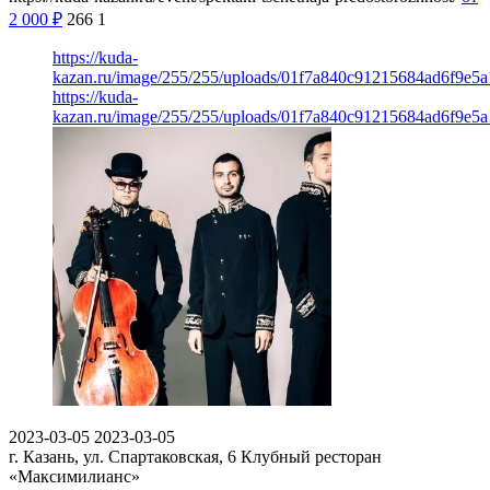
2 000
₽
266
1
https://kuda-
kazan.ru/image/255/255/uploads/01f7a840c91215684ad6f9e5a1
https://kuda-
kazan.ru/image/255/255/uploads/01f7a840c91215684ad6f9e5a1
2023-03-05
2023-03-05
г. Казань, ул. Спартаковская, 6
Клубный ресторан
«Максимилианс»