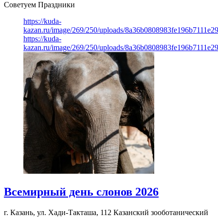
Советуем Праздники
https://kuda-
kazan.ru/image/269/250/uploads/8a36b0808983fe196b7111e2
https://kuda-
kazan.ru/image/269/250/uploads/8a36b0808983fe196b7111e2
Всемирный день слонов 2026
г. Казань, ул. Хади-Такташа, 112
Казанский зооботанический