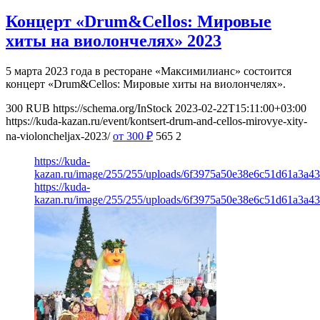
Концерт «Drum&Cellos: Мировые
хиты на виолончелях» 2023
5 марта 2023 года в ресторане «Максимилианс» состоится
концерт «Drum&Cellos: Мировые хиты на виолончелях».
300
RUB
https://schema.org/InStock
2023-02-22T15:11:00+03:00
https://kuda-kazan.ru/event/kontsert-drum-and-cellos-mirovye-xity-
na-violoncheljax-2023/
от 300
₽
565
2
https://kuda-
kazan.ru/image/255/255/uploads/6f3975a50e38e6c51d61a3a43
https://kuda-
kazan.ru/image/255/255/uploads/6f3975a50e38e6c51d61a3a43