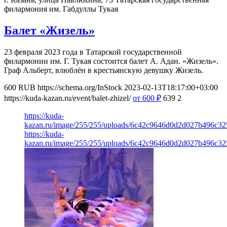
филармония им. Габдуллы Тукая
Балет «Жизель»
23 февраля 2023 года в Татарской государственной
филармонии им. Г. Тукая состоится балет А. Адан. «Жизель».
Граф Альберт, влюблён в крестьянскую девушку Жизель.
600
RUB
https://schema.org/InStock
2023-02-13T18:17:00+03:00
https://kuda-kazan.ru/event/balet-zhizel/
от 600
₽
639
2
https://kuda-
kazan.ru/image/255/255/uploads/6c42c9646d0d2d027b496c32
https://kuda-
kazan.ru/image/255/255/uploads/6c42c9646d0d2d027b496c32