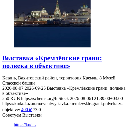
Выставка «Кремлёвские грани:
полвека в объективе»
Казань, Вахитовский район, территория Кремль, 8
Музей
Спасской башни
2026-08-07
2026-09-25
Выставка «Кремлёвские грани: полвека
в объективе»
250
RUB
https://schema.org/InStock
2026-08-06T21:39:00+03:00
https://kuda-kazan.ru/event/vystavka-kremlevskie-grani-polveka-v-
objektive/
400
₽
73
0
Советуем Выставки
https://kuda-