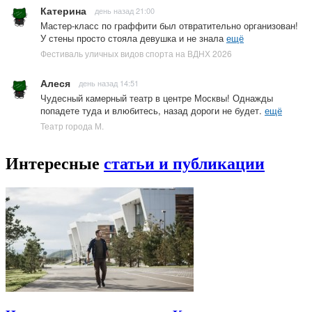
Катерина
день назад 21:00
Мастер-класс по граффити был отвратительно организован!
У стены просто стояла девушка и не знала
ещё
Фестиваль уличных видов спорта на ВДНХ 2026
Алеся
день назад 14:51
Чудесный камерный театр в центре Москвы! Однажды
попадете туда и влюбитесь, назад дороги не будет.
ещё
Театр города М.
Интересные
статьи и публикации