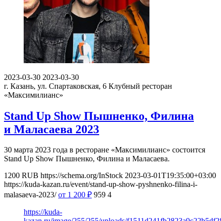
2023-03-30
2023-03-30
г. Казань, ул. Спартаковская, 6
Клубный ресторан
«Максимилианс»
Stand Up Show Пышненко, Филина
и Маласаева 2023
30 марта 2023 года в ресторане «Максимилианс» состоится
Stand Up Show Пышненко, Филина и Маласаева.
1200
RUB
https://schema.org/InStock
2023-03-01T19:35:00+03:00
https://kuda-kazan.ru/event/stand-up-show-pyshnenko-filina-i-
malasaeva-2023/
от 1 200
₽
959
4
https://kuda-
kazan.ru/image/255/255/uploads/f1511d241fb2823a9c22b5df2