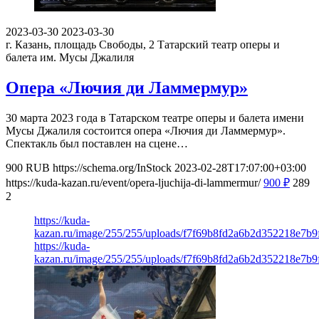
2023-03-30
2023-03-30
г. Казань, площадь Свободы, 2
Татарский театр оперы и
балета им. Мусы Джалиля
Опера «Лючия ди Ламмермур»
30 марта 2023 года в Татарском театре оперы и балета имени
Мусы Джалиля состоится опера «Лючия ди Ламмермур».
Спектакль был поставлен на сцене…
900
RUB
https://schema.org/InStock
2023-02-28T17:07:00+03:00
https://kuda-kazan.ru/event/opera-ljuchija-di-lammermur/
900
₽
289
2
https://kuda-
kazan.ru/image/255/255/uploads/f7f69b8fd2a6b2d352218e7b9
https://kuda-
kazan.ru/image/255/255/uploads/f7f69b8fd2a6b2d352218e7b9