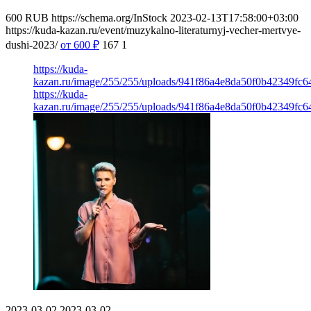
600
RUB
https://schema.org/InStock
2023-02-13T17:58:00+03:00
https://kuda-kazan.ru/event/muzykalno-literaturnyj-vecher-mertvye-
dushi-2023/
от 600
₽
167
1
https://kuda-
kazan.ru/image/255/255/uploads/941f86a4e8da50f0b42349fc6
https://kuda-
kazan.ru/image/255/255/uploads/941f86a4e8da50f0b42349fc6
2023-03-02
2023-03-02