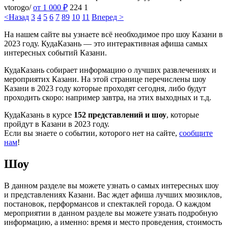
vtorogo/
от 1 000
₽
224
1
<Назад
3
4
5
6
7
8
9
10
11
Вперед >
На нашем сайте вы узнаете всё необходимое про шоу Казани в
2023 году. КудаКазань — это интерактивная афиша самых
интересных событий Казани.
КудаКазань собирает информацию о лучших развлечениях и
мероприятих Казани. На этой странице перечислены шоу
Казани в 2023 году которые проходят сегодня, либо будут
проходить скоро: например завтра, на этих выходных и т.д.
КудаКазань в курсе
152 представлений и шоу
, которые
пройдут в Казани в 2023 году.
Если вы знаете о событии, которого нет на сайте,
сообщите
нам
!
Шоу
В данном разделе вы можете узнать о самых интересных шоу
и представлениях Казани. Вас ждет афиша лучших мюзиклов,
постановок, перформансов и спектаклей города. О каждом
мероприятии в данном разделе вы можете узнать подробную
информацию, а именно: время и место проведения, стоимость