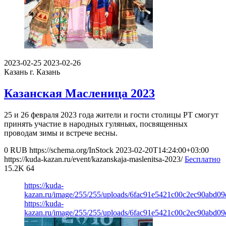
2023-02-25
2023-02-26
Казань
г. Казань
Казанская Масленица 2023
25 и 26 февраля 2023 года жители и гости столицы РТ смогут
принять участие в народных гуляньях, посвященных
проводам зимы и встрече весны.
0
RUB
https://schema.org/InStock
2023-02-20T14:24:00+03:00
https://kuda-kazan.ru/event/kazanskaja-maslenitsa-2023/
Бесплатно
15.2K
64
https://kuda-
kazan.ru/image/255/255/uploads/6fac91e5421c00c2ec90abd09
https://kuda-
kazan.ru/image/255/255/uploads/6fac91e5421c00c2ec90abd09