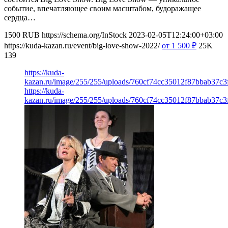
событие, впечатляющее своим масштабом, будоражащее
сердца…
1500
RUB
https://schema.org/InStock
2023-02-05T12:24:00+03:00
https://kuda-kazan.ru/event/big-love-show-2022/
от 1 500
₽
25K
139
https://kuda-
kazan.ru/image/255/255/uploads/760cf74cc35012f87bbab37c3
https://kuda-
kazan.ru/image/255/255/uploads/760cf74cc35012f87bbab37c3