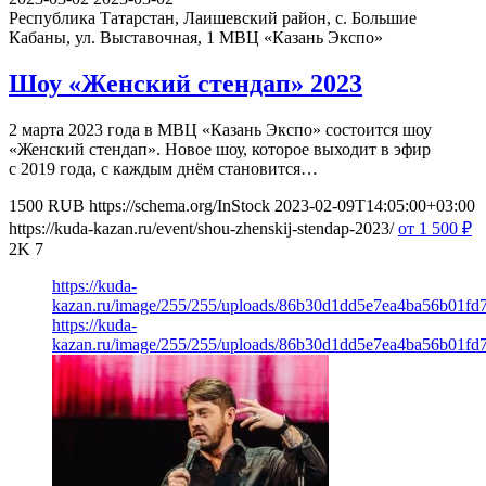
Республика Татарстан, Лаишевский район, с. Большие
Кабаны, ул. Выставочная, 1
МВЦ «Казань Экспо»
Шоу «Женский стендап» 2023
2 марта 2023 года в МВЦ «Казань Экспо» состоится шоу
«Женский стендап». Новое шоу, которое выходит в эфир
с 2019 года, с каждым днём становится…
1500
RUB
https://schema.org/InStock
2023-02-09T14:05:00+03:00
https://kuda-kazan.ru/event/shou-zhenskij-stendap-2023/
от 1 500
₽
2K
7
https://kuda-
kazan.ru/image/255/255/uploads/86b30d1dd5e7ea4ba56b01fd
https://kuda-
kazan.ru/image/255/255/uploads/86b30d1dd5e7ea4ba56b01fd