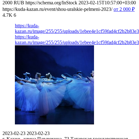
2000
RUB
https://schema.org/InStock
2023-02-15T10:57:00+03:00
https://kuda-kazan.ru/event/shou-uralskie-pelmeni-2023/
от 2 000
₽
4.7K
6
https://kuda-
kazan.ru/image/255/255/uploads/1ebee4e1cf59fad4cf2b2b83e
https://kuda-
kazan.ru/image/255/255/uploads/1ebee4e1cf59fad4cf2b2b83e
2023-02-23
2023-02-23
г. Казань, улица Павлюхина, 73
Татарская государственная