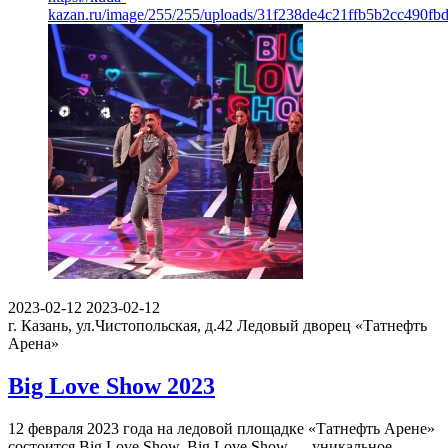
kazan.ru/image/255/255/uploads/31f238de4c21ffb5b2cc490fbd
2023-02-12
2023-02-12
г. Казань, ул.Чистопольская, д.42
Ледовый дворец «Татнефть
Арена»
Big Love Show 2023
12 февраля 2023 года на ледовой площадке «Татнефть Арене»
состоится Big Love Show. Big Love Show — уникальное