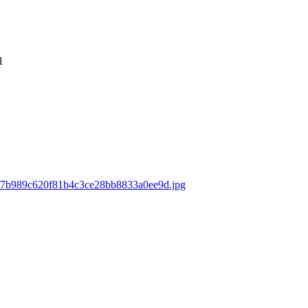
1
ds/7b989c620f81b4c3ce28bb8833a0ee9d.jpg