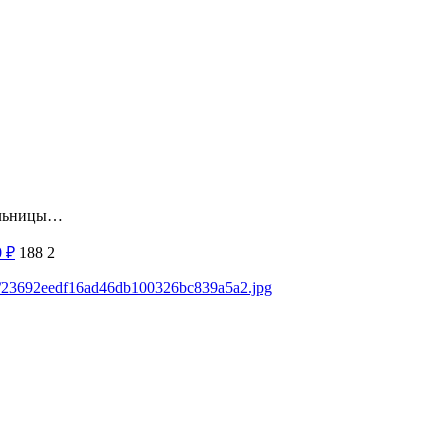
тельницы…
0
₽
188
2
ds/23692eedf16ad46db100326bc839a5a2.jpg