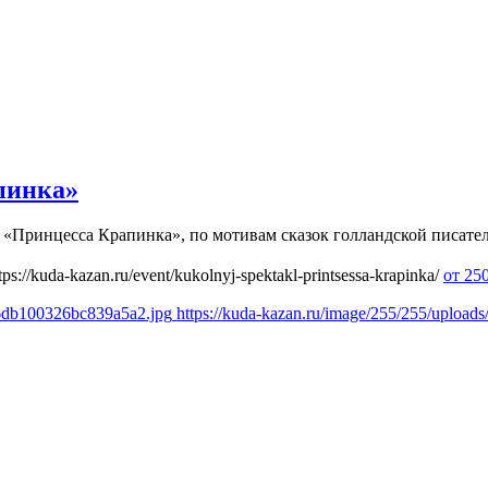
пинка»
кль «Принцесса Крапинка», по мотивам сказок голландской писа
tps://kuda-kazan.ru/event/kukolnyj-spektakl-printsessa-krapinka/
от 25
46db100326bc839a5a2.jpg
https://kuda-kazan.ru/image/255/255/uploa