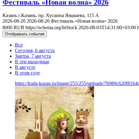
Фестиваль «Новая волна» 2026
Казань
г.Казань, пр. Хусаина Ямашева, 115 A
2026-08-20
2026-08-26
Фестиваль «Новая волна» 2026
8000
RUB
https://schema.org/InStock
2026-08-03T14:31:00+03:00
Отображать события
Все
Сегодня, 6 августа
Завтра, 7 августа
В эти выходные
В августе
В этом году
https://kuda-kazan.ru/image/255/255/uploads/7b989c620f81b