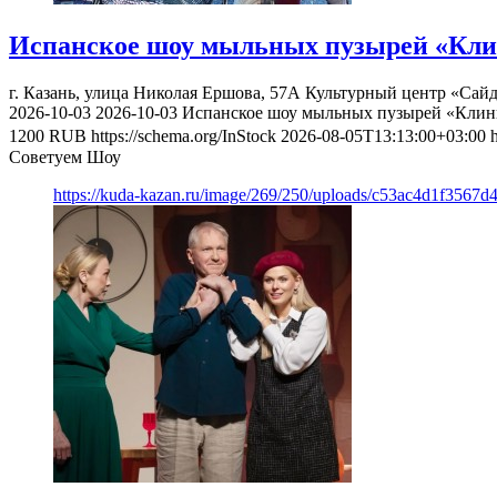
Испанское шоу мыльных пузырей «Кли
г. Казань, улица Николая Ершова, 57А
Культурный центр «Сай
2026-10-03
2026-10-03
Испанское шоу мыльных пузырей «Клин
1200
RUB
https://schema.org/InStock
2026-08-05T13:13:00+03:00
Советуем Шоу
https://kuda-kazan.ru/image/269/250/uploads/c53ac4d1f3567