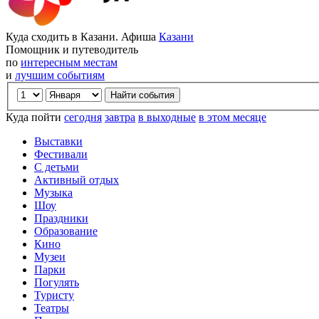
Куда сходить в Казани. Афиша
Казани
Помощник и путеводитель
по
интересным местам
и
лучшим событиям
Куда пойти
сегодня
завтра
в выходные
в этом месяце
Выставки
Фестивали
С детьми
Активный отдых
Музыка
Шоу
Праздники
Образование
Кино
Музеи
Парки
Погулять
Туристу
Театры