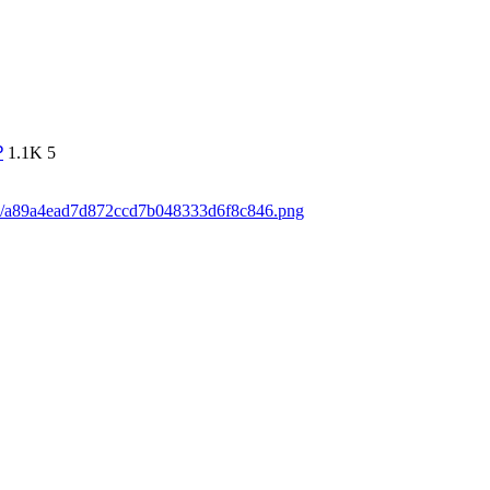
₽
1.1K
5
ads/a89a4ead7d872ccd7b048333d6f8c846.png