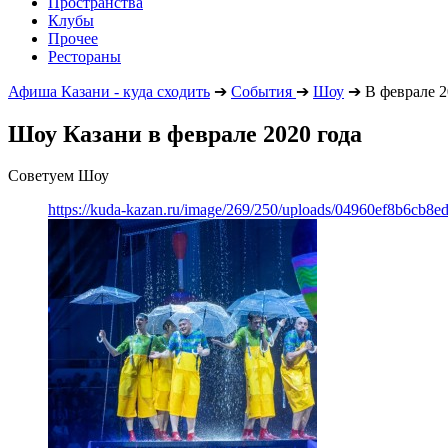
Пространства
Клубы
Прочее
Рестораны
Афиша Казани - куда сходить
➔
События
➔
Шоу
➔
В феврале 2
Шоу Казани в феврале 2020 года
Советуем Шоу
https://kuda-kazan.ru/image/269/250/uploads/04960ef8b6cb8