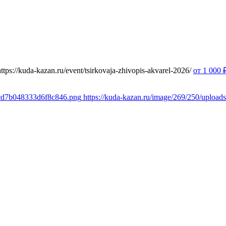
https://kuda-kazan.ru/event/tsirkovaja-zhivopis-akvarel-2026/
от 1 000
ccd7b048333d6f8c846.png
https://kuda-kazan.ru/image/269/250/uplo