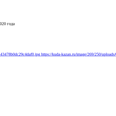
020 года
ed43478b0dc29c4daf0.jpg
https://kuda-kazan.ru/image/269/250/uploa