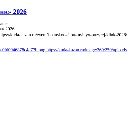
нк» 2026
даш»
к» 2026
https://kuda-kazan.ru/event/ispanskoe-shou-mylnyx-puzyrej-klink-2026/
d4e0fd0946878c4d77b.png
https://kuda-kazan.ru/image/269/250/uplo