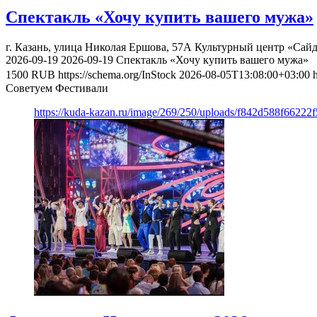
Спектакль «Хочу купить вашего мужа»
г. Казань, улица Николая Ершова, 57А
Культурный центр «Сай
2026-09-19
2026-09-19
Спектакль «Хочу купить вашего мужа»
1500
RUB
https://schema.org/InStock
2026-08-05T13:08:00+03:00
Советуем Фестивали
https://kuda-kazan.ru/image/269/250/uploads/f842d588f662