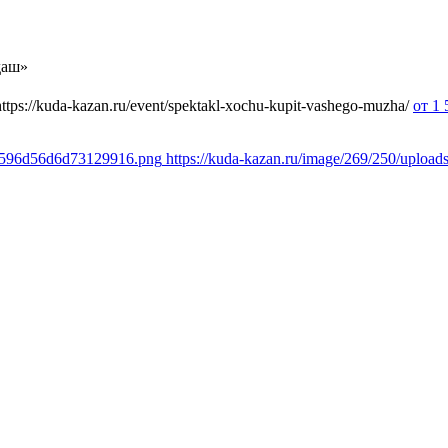
даш»
https://kuda-kazan.ru/event/spektakl-xochu-kupit-vashego-muzha/
от 1
22f596d56d6d73129916.png
https://kuda-kazan.ru/image/269/250/uplo