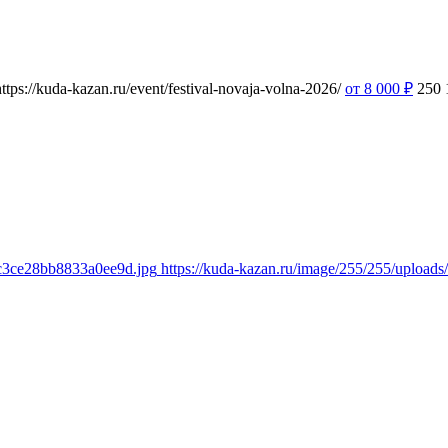
https://kuda-kazan.ru/event/festival-novaja-volna-2026/
от 8 000
₽
250
4c3ce28bb8833a0ee9d.jpg
https://kuda-kazan.ru/image/255/255/uploa