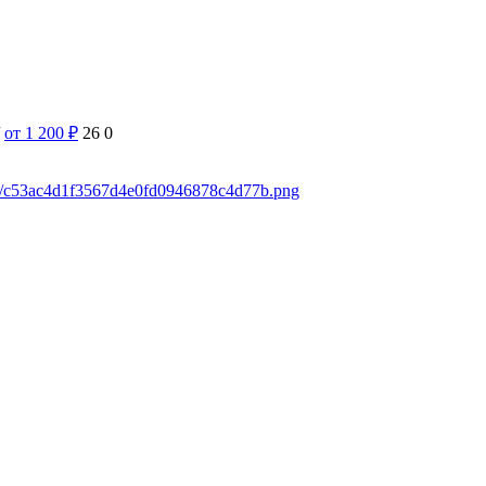
от 1 200
₽
26
0
ads/c53ac4d1f3567d4e0fd0946878c4d77b.png