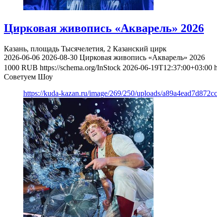
Цирковая живопись «Акварель» 2026
Казань, площадь Тысячелетия, 2
Казанский цирк
2026-06-06
2026-08-30
Цирковая живопись «Акварель» 2026
1000
RUB
https://schema.org/InStock
2026-06-19T12:37:00+03:00
Советуем Шоу
https://kuda-kazan.ru/image/269/250/uploads/a89a4ead7d872