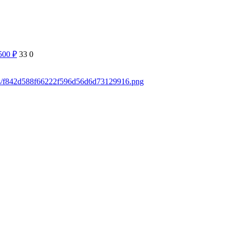
 500
₽
33
0
ads/f842d588f66222f596d56d6d73129916.png