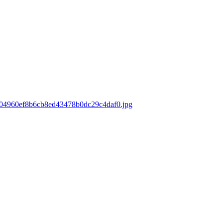
ds/04960ef8b6cb8ed43478b0dc29c4daf0.jpg