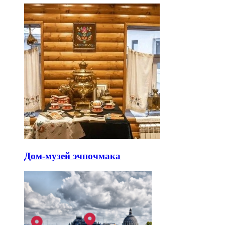
Дом-музей эчпочмака