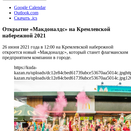
Google Calendar
Outlook.com
Скачать .ics
Открытие «Макдоналдс» на Кремлевской
набережной 2021
26 июня 2021 года в 12:00 на Кремлевской набережной
откроется новый «Макдоналдс», который станет флагманским
предприятием компании в городе.
https://kuda-
kazan.ru/uploads/dc12e84cbed61739abce53670aa5014c.jpg
htt
kazan.ru/uploads/dc12e84cbed61739abce53670aa5014c.jpg
12