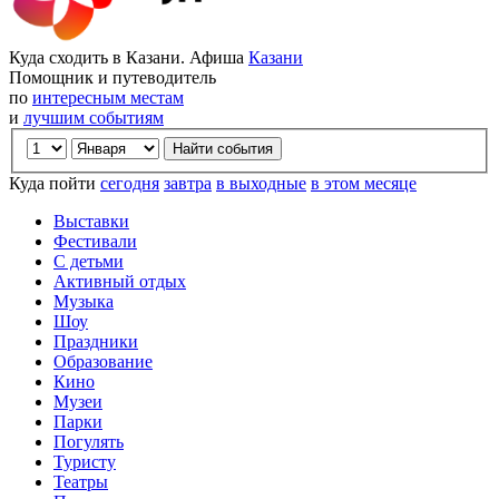
Куда сходить в Казани. Афиша
Казани
Помощник и путеводитель
по
интересным местам
и
лучшим событиям
Куда пойти
сегодня
завтра
в выходные
в этом месяце
Выставки
Фестивали
С детьми
Активный отдых
Музыка
Шоу
Праздники
Образование
Кино
Музеи
Парки
Погулять
Туристу
Театры