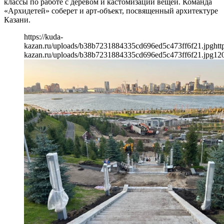
классы по работе с деревом и кастомизации вещей. Команда
«Архидетей» соберет и арт-объект, посвященный архитектуре
Казани.
https://kuda-
kazan.ru/uploads/b38b7231884335cd696ed5c473ff6f21.jpg
htt
kazan.ru/uploads/b38b7231884335cd696ed5c473ff6f21.jpg
12