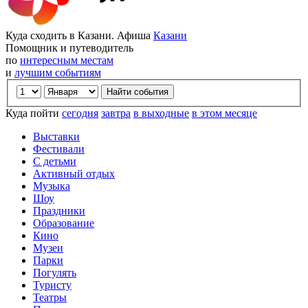
Куда сходить в Казани. Афиша
Казани
Помощник и путеводитель
по
интересным местам
и
лучшим событиям
Куда пойти
сегодня
завтра
в выходные
в этом месяце
Выставки
Фестивали
С детьми
Активный отдых
Музыка
Шоу
Праздники
Образование
Кино
Музеи
Парки
Погулять
Туристу
Театры