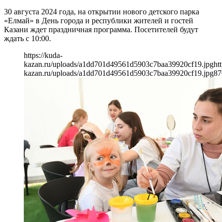
30 августа 2024 года, на открытии нового детского парка
«Елмай» в День города и республики жителей и гостей
Казани ждет праздничная программа. Посетителей будут
ждать с 10:00.
https://kuda-
kazan.ru/uploads/a1dd701d49561d5903c7baa39920cf19.jpg
ht
kazan.ru/uploads/a1dd701d49561d5903c7baa39920cf19.jpg
87