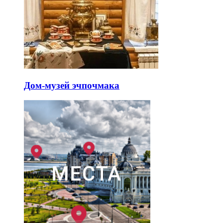
Дом-музей эчпочмака