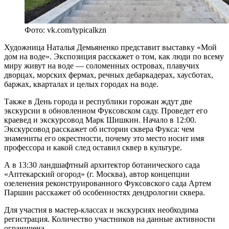
Фото: vk.com/typicalkzn
Художница Наталья Демьяненко представит выставку «Мой
дом на воде». Экспозиция расскажет о том, как люди по всему
миру живут на воде — соломенных островах, плавучих
дворцах, морских фермах, речных дебаркадерах, хаусботах,
баржах, кварталах и целых городах на воде.
Также в День города и республики горожан ждут две
экскурсии в обновленном Фуксовском саду. Проведет его
краевед и экскурсовод Марк Шишкин. Начало в 12:00.
Экскурсовод расскажет об истории сквера Фукса: чем
знамениты его окрестности, почему это место носит имя
профессора и какой след оставил сквер в культуре.
А в 13:30 ландшафтный архитектор ботанического сада
«Аптекарский огород» (г. Москва), автор концепции
озеленения реконструированного Фуксовского сада Артем
Паршин расскажет об особенностях дендрологии сквера.
Для участия в мастер-классах и экскурсиях необходима
регистрация. Количество участников на данные активности
ограничена.